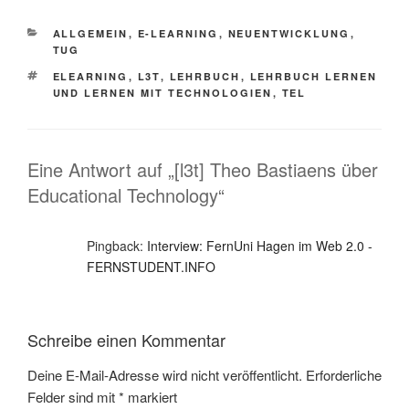
KATEGORIEN
ALLGEMEIN
,
E-LEARNING
,
NEUENTWICKLUNG
,
TUG
SCHLAGWÖRTER
ELEARNING
,
L3T
,
LEHRBUCH
,
LEHRBUCH LERNEN
UND LERNEN MIT TECHNOLOGIEN
,
TEL
Eine Antwort auf „[l3t] Theo Bastiaens über
Educational Technology“
Pingback:
Interview: FernUni Hagen im Web 2.0 -
FERNSTUDENT.INFO
Schreibe einen Kommentar
Deine E-Mail-Adresse wird nicht veröffentlicht.
Erforderliche
Felder sind mit
*
markiert