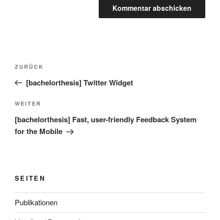
Beitragsnavigation
Vorheriger
ZURÜCK
Beitrag
[bachelorthesis] Twitter Widget
Nächster
WEITER
Beitrag
[bachelorthesis] Fast, user-friendly Feedback System
for the Mobile
SEITEN
Publikationen