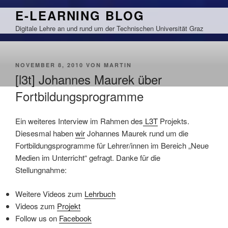
Zum
E-LEARNING BLOG
Inhalt
Digitale Lehre an und rund um der Technischen Universität Graz
springen
VERÖFFENTLICHT
NOVEMBER 8, 2010
VON
MARTIN
AM
[l3t] Johannes Maurek über
Fortbildungsprogramme
Ein weiteres Interview im Rahmen des
L3T
Projekts.
Diesesmal haben
wir
Johannes Maurek rund um die
Fortbildungsprogramme für Lehrer/innen im Bereich „Neue
Medien im Unterricht“ gefragt. Danke für die
Stellungnahme:
Weitere Videos zum
Lehrbuch
Videos zum
Projekt
Follow us on
Facebook