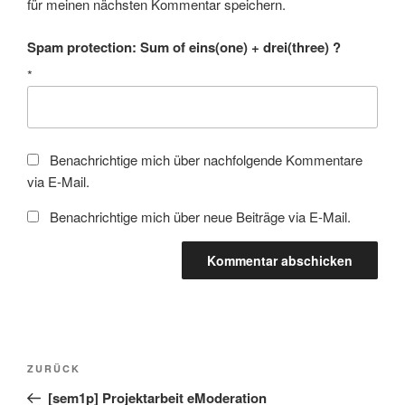
für meinen nächsten Kommentar speichern.
Spam protection: Sum of eins(one) + drei(three) ?
*
Benachrichtige mich über nachfolgende Kommentare
via E-Mail.
Benachrichtige mich über neue Beiträge via E-Mail.
Beitragsnavigation
Vorheriger
ZURÜCK
Beitrag
[sem1p] Projektarbeit eModeration