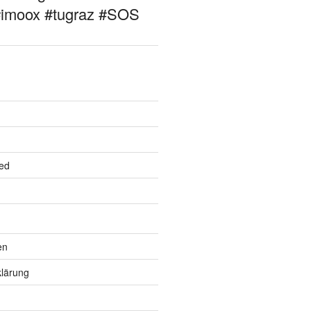
#imoox #tugraz #SOS
ed
en
lärung