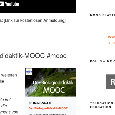
MOOC PLATT
: [
Link zur kostenlosen Anmeldung
]
iedidaktik-MOOC #mooc
FOLLOW ME 
 weiteren
die
n frei
TELUCATION 
 die
EDUCATION
ernens von