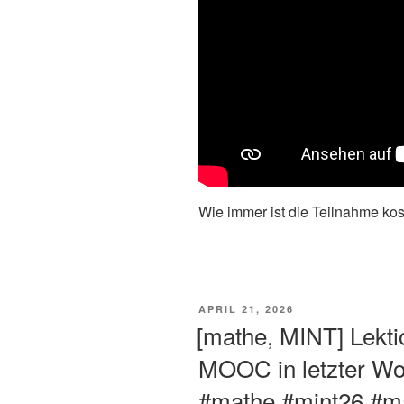
Wie immer ist die Teilnahme kost
VERÖFFENTLICHT
APRIL 21, 2026
AM
[mathe, MINT] Lekt
MOOC in letzter Wo
#mathe #mint26 #