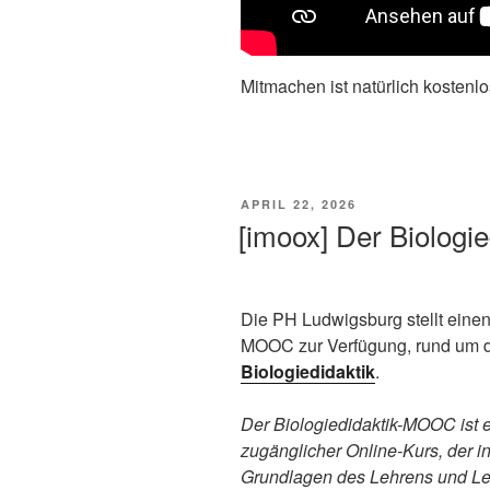
Mitmachen ist natürlich kostenlos
VERÖFFENTLICHT
APRIL 22, 2026
AM
[imoox] Der Biolog
Die PH Ludwigsburg stellt einen
MOOC zur Verfügung, rund um 
Biologiedidaktik
.
Der Biologiedidaktik-MOOC ist ei
zugänglicher Online-Kurs, der in
Grundlagen des Lehrens und L