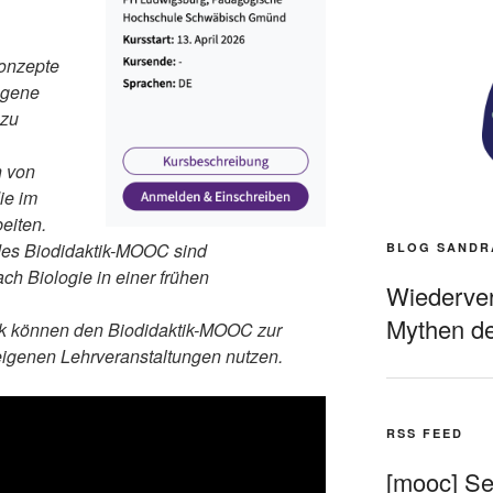
Konzepte
ogene
 zu
n von
ie im
eiten.
des Biodidaktik-MOOC sind
BLOG SANDR
h Biologie in einer frühen
Wiederverö
Mythen de
tik können den Biodidaktik-MOOC zur
igenen Lehrveranstaltungen nutzen.
RSS FEED
[mooc] Sel