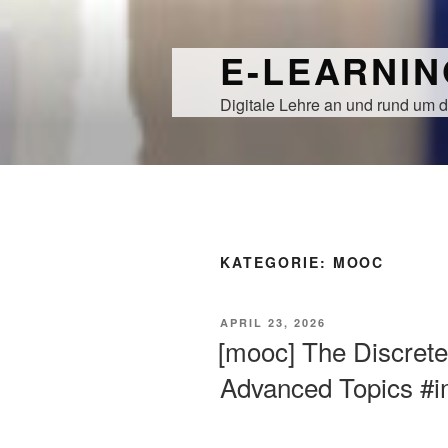
Zum
Inhalt
E-LEARNI
springen
Digitale Lehre an und rund um d
KATEGORIE:
MOOC
VERÖFFENTLICHT
APRIL 23, 2026
AM
[mooc] The Discret
Advanced Topics #