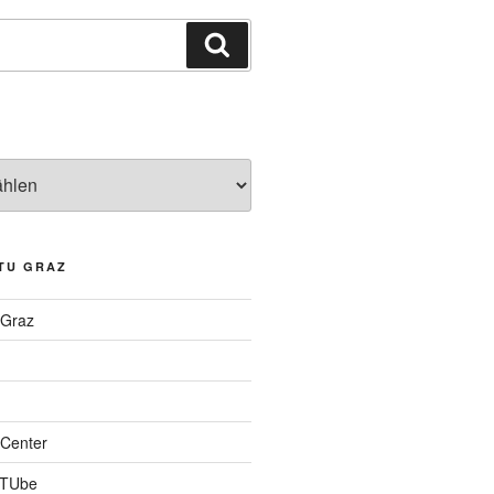
Suchen
TU GRAZ
 Graz
Center
 TUbe