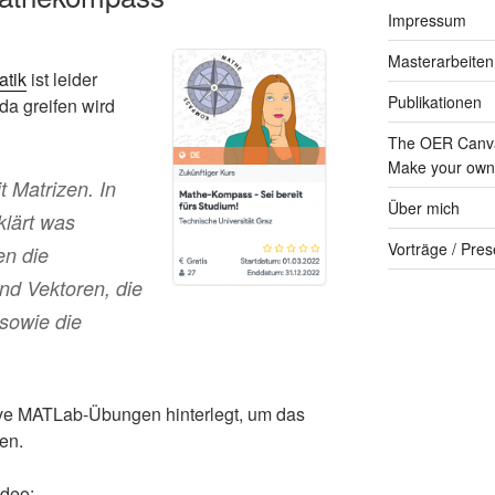
Impressum
Masterarbeiten
atik
ist leider
Publikationen
da greifen wird
The OER Canva
Make your own 
t Matrizen. In
Über mich
klärt was
Vorträge / Pres
en die
und Vektoren, die
 sowie die
ive MATLab-Übungen hinterlegt, um das
en.
ideo: