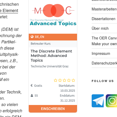
echnischen
Masterarbeiten
e Element
rtet:
Dissertationen
Über mich
 (DEM) ist
rechnung der
The OER Canva
Partikel-
Make your own 
ch diese
Impressum
ltiphysik-
sen, z.B.,
Datenschutzerk
 bei der
 von
M ein
FOLLOW US
der Technik,
en.
 so vielen
erfolgreich
lte ein DEM-