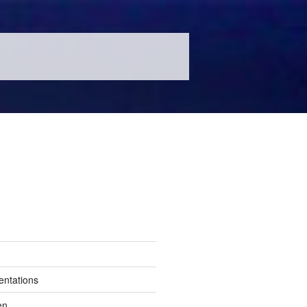
entations
en