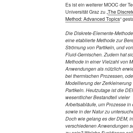
Es ist ein weiterer MOOC der T
Universität Graz zu „
The Discret
Method: Advanced Topics
“ gesta
Die Diskrete-Elemente-Methode
eine etablierte Methode zur Be
Strömung von Partikeln, und von 
Fluid-Gemischen. Zudem hat si
Methode in einer Vielzahl von Mu
Anwendungen als nützlich erwie
bei thermischen Prozessen, oder
Modellierung der Zerkleinerung
Partikeln. Heutzutage ist die DE
wesentlicher Bestandteil vieler
Arbeitsabläufe, um Prozesse in 
sowie in der Natur zu untersuch
Doch wie gelang es der DEM, in
verschiedenen Anwendungen so 
zu sein? Welche Funktionen sol