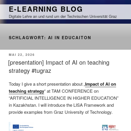
Zum
E-LEARNING BLOG
Inhalt
Digitale Lehre an und rund um der Technischen Universität Graz
springen
SCHLAGWORT:
AI IN EDUCAITON
VERÖFFENTLICHT
MAI 22, 2026
AM
[presentation] Impact of AI on teaching
strategy #tugraz
Today I give a short presentation about „
Impact of AI on
teaching strategy
“ at TAM CONFERENCE on
“ARTIFICIAL INTELLIGENCE IN HIGHER EDUCATION”
in Kazakhstan. I will introduce the LISA Framework and
provide examples from Graz University of Technology.