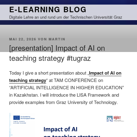
Zum
E-LEARNING BLOG
Inhalt
Digitale Lehre an und rund um der Technischen Universität Graz
springen
VERÖFFENTLICHT
MAI 22, 2026
VON
MARTIN
AM
[presentation] Impact of AI on
teaching strategy #tugraz
Today I give a short presentation about „
Impact of AI on
teaching strategy
“ at TAM CONFERENCE on
“ARTIFICIAL INTELLIGENCE IN HIGHER EDUCATION”
in Kazakhstan. I will introduce the LISA Framework and
provide examples from Graz University of Technology.