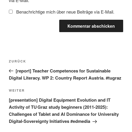
via E-Mail.
Benachrichtige mich über neue Beiträge via E-Mail.
Beitragsnavigation
Vorheriger
ZURÜCK
Beitrag
[report] Teacher Competences for Sustainable
Digital Literacy. WP 2: Country Report Austria. #tugraz
Nächster
WEITER
Beitrag
[presentation] Digital Equipment Evolution and IT
Activity of TU Graz study beginners (2011‑2025):
Challenges of Tablet and AI Dominance for University
Digital‑Sovereignty Initiatives #edmedia