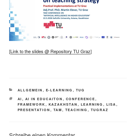
[
Link to the slides @ Repository TU Graz
]
This is an impactful contributions, methodological rigor, and exceptional novelty in the research field of AI in education. It explains a powerful framwork, named LISA framework to categorize AI teaching and learning activities.
KATEGORIEN
ALLGEMEIN
,
E-LEARNING
,
TUG
SCHLAGWÖRTER
AI
,
AI IN EDUCAITON
,
CONFERENCE
,
FRAMEWORK
,
KAZAKHSTAN
,
LEARNING
,
LISA
,
PRESENTATION
,
TAM
,
TEACHING
,
TUGRAZ
Schreibe einen Kommentar