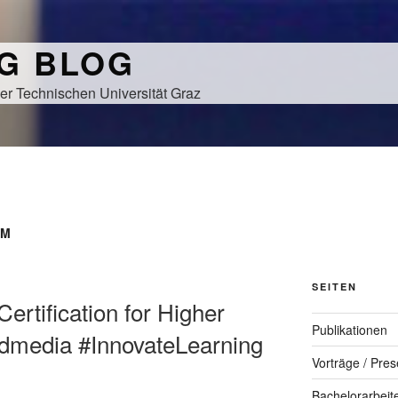
NG BLOG
er Technischen Universität Graz
AM
SEITEN
ertification for Higher
Publikationen
dmedia #InnovateLearning
Vorträge / Pres
Bachelorarbeit