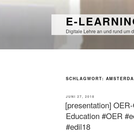
Zum
Inhalt
E-LEARNI
springen
Digitale Lehre an und rund um d
SCHLAGWORT:
AMSTERD
VERÖFFENTLICHT
JUNI 27, 2018
AM
[presentation] OER-C
Education #OER #e
#edil18