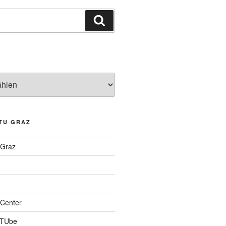
Suchen
TU GRAZ
 Graz
Center
 TUbe