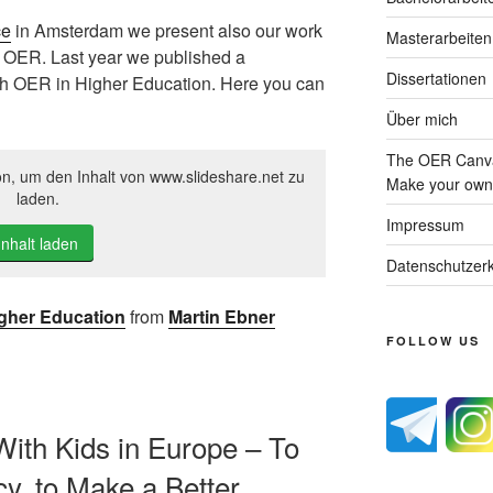
ce
in Amsterdam we present also our work
Masterarbeiten
n OER. Last year we published a
Dissertationen
h OER in Higher Education. Here you can
Über mich
The OER Canva
on, um den Inhalt von www.slideshare.net zu
Make your own 
laden.
Impressum
Inhalt laden
Datenschutzerk
igher Education
from
Martin Ebner
FOLLOW US
ith Kids in Europe – To
acy, to Make a Better