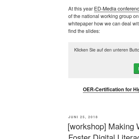
At this year
ED-Media conferen
of the national working group o
whitepaper how we can deal wit
find the slides:
Klicken Sie auf den unteren Butt
OER-Certification for H
VERÖFFENTLICHT
JUNI 25, 2018
AM
[workshop] Making W
Foster Digital Liter