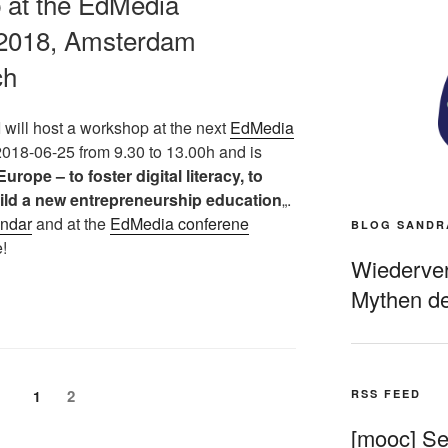
p at the EdMedia
 2018, Amsterdam
ch
 will host a workshop at the next
EdMedia
t 2018-06-25 from 9.30 to 13.00h and is
urope – to foster digital literacy, to
uild a new entrepreneurship education
„.
ndar
and at the
EdMedia conferene
BLOG SANDR
!
Wiederverö
Mythen de
Seite
Seite
2
1
RSS FEED
[mooc] Sel