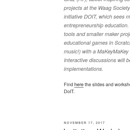
projects at the Waag Societ
initiative DOIT, which sees 
entrepreneurship education. P
tools and smaller maker pro
educational games in Scratch
music!) with a MaKeyMaKey s
Interactive discussions will 
implementations.
Find
here
the slides and worksho
DoIT.
VERÖFFENTLICHT
NOVEMBER 17, 2017
AM