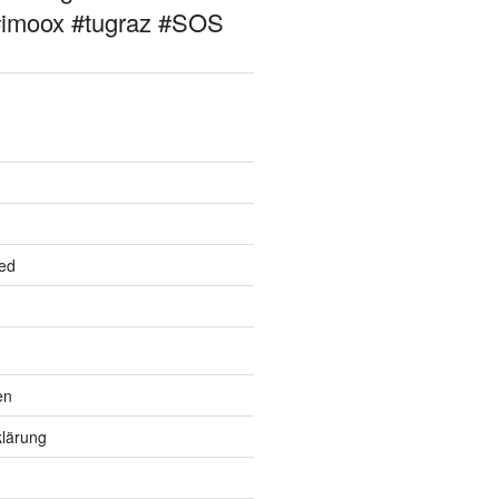
#imoox #tugraz #SOS
ed
en
lärung