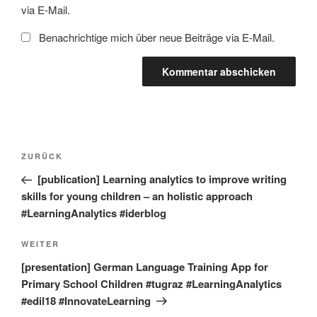
via E-Mail.
Benachrichtige mich über neue Beiträge via E-Mail.
Beitragsnavigation
Vorheriger
ZURÜCK
Beitrag
[publication] Learning analytics to improve writing
skills for young children – an holistic approach
#LearningAnalytics #iderblog
Nächster
WEITER
Beitrag
[presentation] German Language Training App for
Primary School Children #tugraz #LearningAnalytics
#edil18 #InnovateLearning