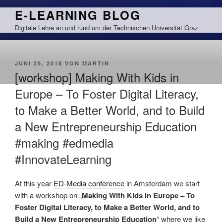
Zum
E-LEARNING BLOG
Inhalt
Digitale Lehre an und rund um der Technischen Universität Graz
springen
VERÖFFENTLICHT
JUNI 25, 2018
VON
MARTIN
AM
[workshop] Making With Kids in
Europe – To Foster Digital Literacy,
to Make a Better World, and to Build
a New Entrepreneurship Education
#making #edmedia
#InnovateLearning
At this year
ED-Media conference
in Amsterdam we start
with a workshop on „
Making With Kids in Europe – To
Foster Digital Literacy, to Make a Better World, and to
Build a New Entrepreneurship Education
“ where we like