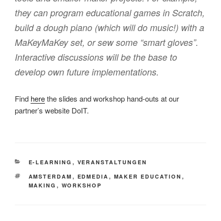
they can program educational games in Scratch,
build a dough piano (which will do music!) with a
MaKeyMaKey set, or sew some “smart gloves”.
Interactive discussions will be the base to
develop own future implementations.
Find
here
the slides and workshop hand-outs at our
partner’s website DoIT.
KATEGORIEN
E-LEARNING
,
VERANSTALTUNGEN
SCHLAGWÖRTER
AMSTERDAM
,
EDMEDIA
,
MAKER EDUCATION
,
MAKING
,
WORKSHOP