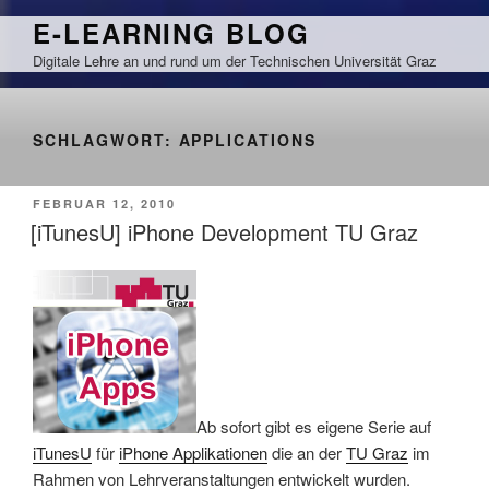
Zum
E-LEARNING BLOG
Inhalt
Digitale Lehre an und rund um der Technischen Universität Graz
springen
SCHLAGWORT:
APPLICATIONS
VERÖFFENTLICHT
FEBRUAR 12, 2010
AM
[iTunesU] iPhone Development TU Graz
Ab sofort gibt es eigene Serie auf
iTunesU
für
iPhone Applikationen
die an der
TU Graz
im
Rahmen von Lehrveranstaltungen entwickelt wurden.