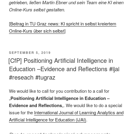
getrieben, ließen Martin Ebner und sein Team eine KI einen
Online-Kurs selbst gestalten.
[
Beitrag in TU Graz news: KI spricht in selbst kreiertem
Online-Kurs über sich selbst
]
VERÖFFENTLICHT
SEPTEMBER 5, 2019
AM
[CfP] Positioning Artificial Intelligence in
Education –Evidence and Reflections #ijai
#reseach #tugraz
We would like to call for you contribution to a call for
„
Positioning Artificial Intelligence in Education –
Evidence and Reflections
„. We would like to do a special
issue for the
International Journal of Learning Analytics and
Artificial Intelligence for Education (iJAI)
.