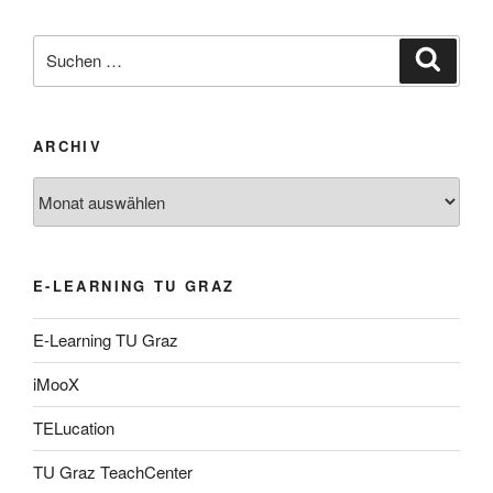
Suche
Suche
nach:
ARCHIV
Archiv
E-LEARNING TU GRAZ
E-Learning TU Graz
iMooX
TELucation
TU Graz TeachCenter