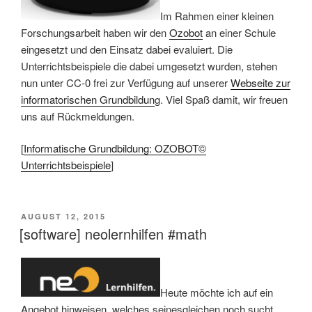
Im Rahmen einer kleinen
Forschungsarbeit haben wir den
Ozobot
an einer Schule
eingesetzt und den Einsatz dabei evaluiert. Die
Unterrichtsbeispiele die dabei umgesetzt wurden, stehen
nun unter CC-0 frei zur Verfügung auf unserer
Webseite zur
informatorischen Grundbildun
g. Viel Spaß damit, wir freuen
uns auf Rückmeldungen.
[
Informatische Grundbildung: OZOBOT©
Unterrichtsbeispiele
]
VERÖFFENTLICHT
AUGUST 12, 2015
AM
[software] neolernhilfen #math
Heute möchte ich auf ein
Angebot hinweisen, welches seinesgleichen noch sucht.