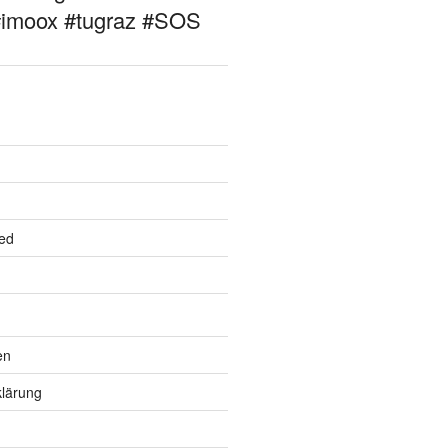
#imoox #tugraz #SOS
ed
en
lärung