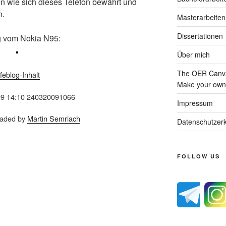
en wie sich dieses Telefon bewährt und
n.
Masterarbeiten
Dissertationen
 vom Nokia N95:
Über mich
The OER Canva
ifeblog-Inhalt
Make your own 
09 14:10 240320091066
Impressum
loaded by
Martin Semriach
Datenschutzerk
FOLLOW US