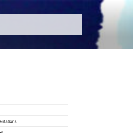
entations
en