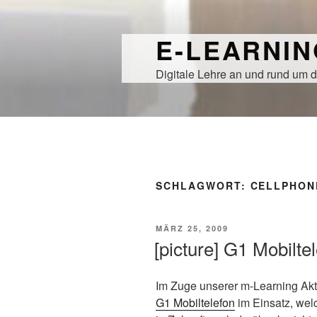
Zum
Inhalt
E-LEARNI
springen
Digitale Lehre an und rund um d
SCHLAGWORT:
CELLPHON
VERÖFFENTLICHT
MÄRZ 25, 2009
AM
[picture] G1 Mobilte
Im Zuge unserer m-Learning Akti
G1 Mobiltelefon
im Einsatz, wel