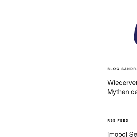
BLOG SANDR
Wiederverö
Mythen de
RSS FEED
[mooc] Sel