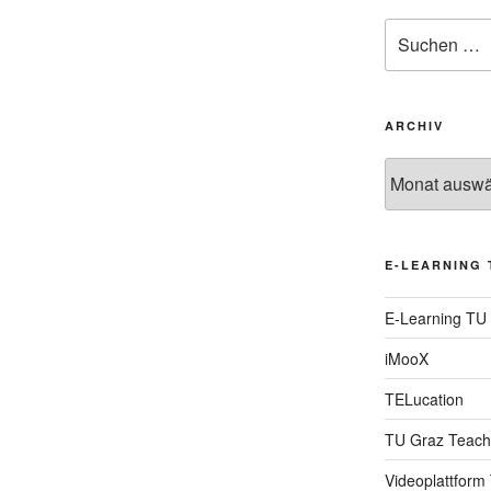
Suche
nach:
ARCHIV
Archiv
E-LEARNING 
E-Learning TU
iMooX
TELucation
TU Graz Teach
Videoplattform