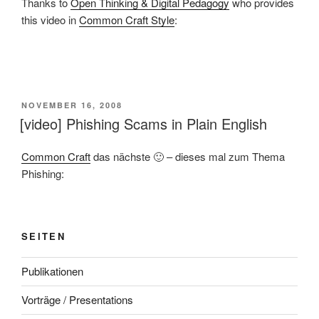
Thanks to
Open Thinking & Digital Pedagogy
who provides
this video in
Common Craft Style
:
VERÖFFENTLICHT
NOVEMBER 16, 2008
AM
[video] Phishing Scams in Plain English
Common Craft
das nächste 🙂 – dieses mal zum Thema
Phishing:
SEITEN
Publikationen
Vorträge / Presentations