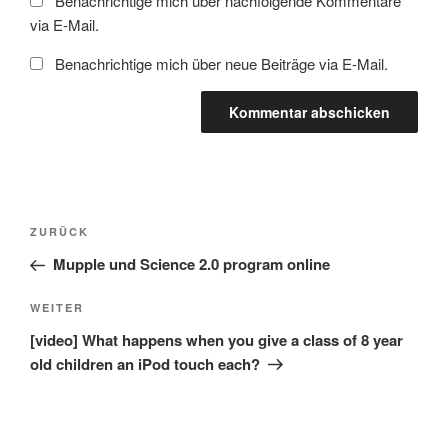
Benachrichtige mich über nachfolgende Kommentare
via E-Mail.
Benachrichtige mich über neue Beiträge via E-Mail.
Beitragsnavigation
Vorheriger
ZURÜCK
Beitrag
Mupple und Science 2.0 program online
Nächster
WEITER
Beitrag
[video] What happens when you give a class of 8 year
old children an iPod touch each?