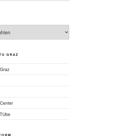
TU GRAZ
 Graz
Center
 TUbe
FORM