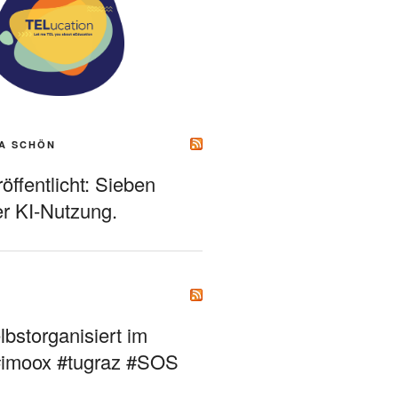
A SCHÖN
ffentlicht: Sieben
r KI-Nutzung.
bstorganisiert im
#imoox #tugraz #SOS