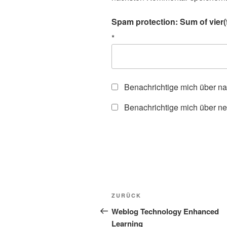
Spam protection: Sum of vier(f
*
Benachrichtige mich über n
Benachrichtige mich über ne
Beitragsnavigation
Vorheriger
ZURÜCK
Beitrag
Weblog Technology Enhanced
Learning