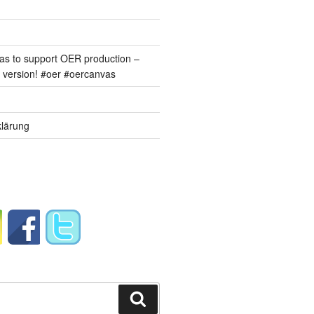
s to support OER production –
version! #oer #oercanvas
lärung
Suchen