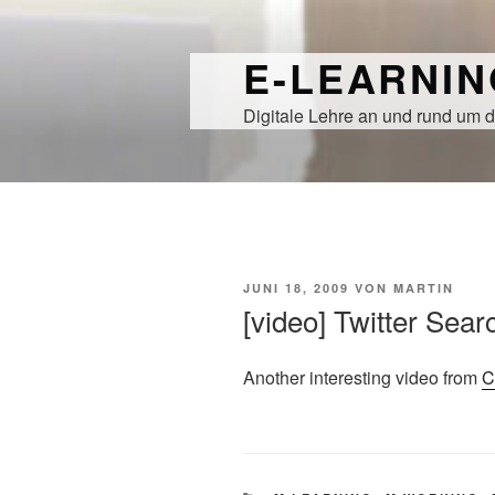
Zum
Inhalt
E-LEARNI
springen
Digitale Lehre an und rund um d
VERÖFFENTLICHT
JUNI 18, 2009
VON
MARTIN
AM
[video] Twitter Sear
Another interesting video from
C