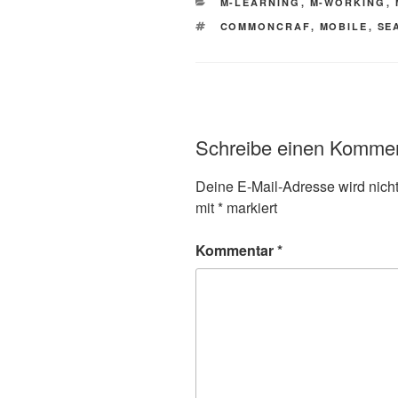
KATEGORIEN
M-LEARNING
,
M-WORKING
,
SCHLAGWÖRTER
COMMONCRAF
,
MOBILE
,
SE
Schreibe einen Komme
Deine E-Mail-Adresse wird nicht 
mit
*
markiert
Kommentar
*