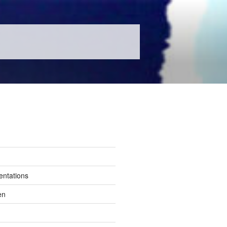
entations
en