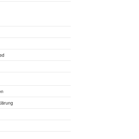
ed
en
lärung