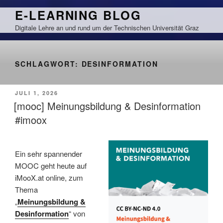
Zum
E-LEARNING BLOG
Inhalt
Digitale Lehre an und rund um der Technischen Universität Graz
springen
SCHLAGWORT:
DESINFORMATION
VERÖFFENTLICHT
JULI 1, 2026
AM
[mooc] Meinungsbildung & Desinformation
#imoox
Ein sehr spannender
MOOC geht heute auf
iMooX.at online, zum
Thema
„
Meinungsbildung &
Desinformation
“ von