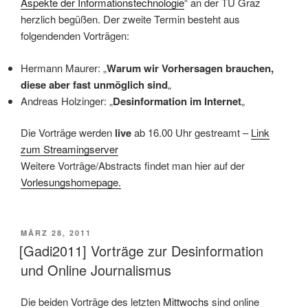
Aspekte der Informationstechnologie
“ an der TU Graz
herzlich begüßen. Der zweite Termin besteht aus
folgendenden Vorträgen:
Hermann Maurer: „
Warum wir Vorhersagen brauchen,
diese aber fast unmöglich sind
„
Andreas Holzinger: „
Desinformation im Internet
„
Die Vorträge werden
live
ab 16.00 Uhr gestreamt –
Link
zum Streamingserver
Weitere Vorträge/Abstracts findet man hier auf der
Vorlesungshomepage.
VERÖFFENTLICHT
MÄRZ 28, 2011
AM
[Gadi2011] Vorträge zur Desinformation
und Online Journalismus
Die beiden Vorträge des letzten
Mittwochs
sind online