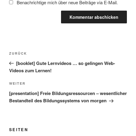
Benachrichtige mich über neue Beiträge via E-Mail.
Beitragsnavigation
Vorheriger
ZURÜCK
Beitrag
[booklet] Gute Lernvideos … so gelingen Web-
Videos zum Lernen!
Nächster
WEITER
Beitrag
[presentation] Freie Bildungsressourcen – wesentlicher
Bestandteil des Bildungssystems von morgen
SEITEN