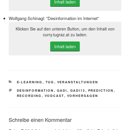
Inhalt laden
Wolfgang Schinagl: “Desinformation im Internet“
Klicken Sie auf den unteren Button, um den Inhalt von
curry.tugraz.at zu laden.
Inhalt laden
KATEGORIEN
E-LEARNING
,
TUG
,
VERANSTALTUNGEN
SCHLAGWÖRTER
DESINFORMATION
,
GADI
,
GADI13
,
PREDICTION
,
RECORDING
,
VODCAST
,
VORHERSAGEN
Schreibe einen Kommentar