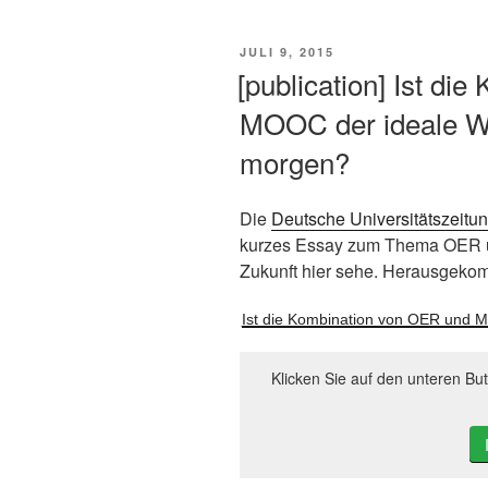
VERÖFFENTLICHT
JULI 9, 2015
AM
[publication] Ist d
MOOC der ideale We
morgen?
Die
Deutsche Universitätszeitu
kurzes Essay zum Thema OER u
Zukunft hier sehe. Herausgekomm
Ist die Kombination von OER und 
Klicken Sie auf den unteren Bu