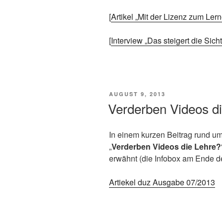
[
Artikel „Mit der Lizenz zum Ler
[
Interview „Das steigert die Sicht
VERÖFFENTLICHT
AUGUST 9, 2013
AM
Verderben Videos d
In einem kurzen Beitrag rund 
„
Verderben Videos die Lehre?
erwähnt (die Infobox am Ende de
Artiekel duz Ausgabe 07/2013