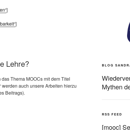
nen“
]
barkeit“
]
ie Lehre?
BLOG SANDR
Wiederverö
um das Thema MOOCs mit dem Titel
Mythen de
“ werden auch unsere Arbeiten hierzu
s Beitrags).
RSS FEED
[mooc] Sel