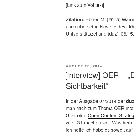
[
Link zum Volltext
]
Zitation:
Ebner, M. (2015) Waru
auch ohne eine Novelle des Urh
Universitätszeitung (duz), 06/15,
VERÖFFENTLICHT
AUGUST 20, 2014
AM
[interview] OER – „D
Sichtbarkeit“
In der Ausgabe 07/2014 der
duz
man mich zum Thema OER interv
Graz eine
Open-Content-Strateg
wie
L3T
machen soll. Was hera
ich hoffe ich habe es soweit auf