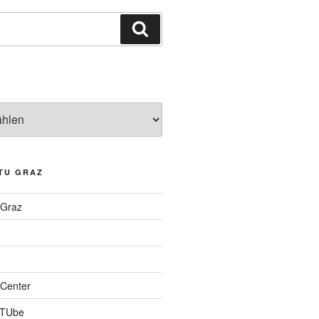
Suchen
TU GRAZ
 Graz
Center
 TUbe