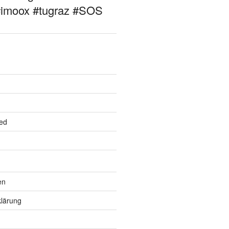
#imoox #tugraz #SOS
ed
en
lärung