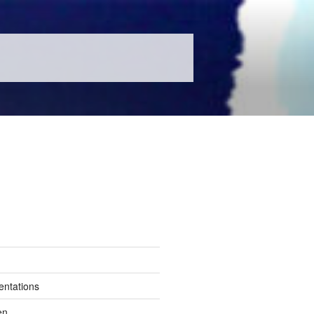
entations
en