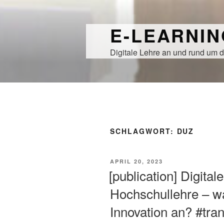
Zum
Inhalt
E-LEARNI
springen
Digitale Lehre an und rund um d
SCHLAGWORT:
DUZ
VERÖFFENTLICHT
APRIL 20, 2023
AM
[publication] Digita
Hochschullehre – wa
Innovation an? #tra