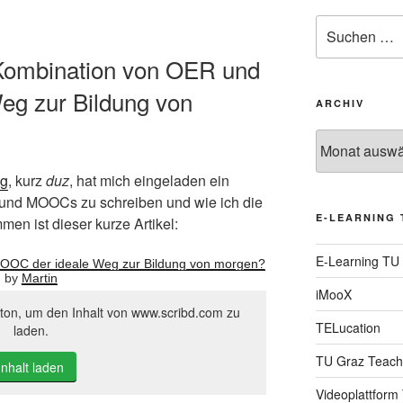
Suche
nach:
ie Kombination von OER und
g zur Bildung von
ARCHIV
Archiv
ng
, kurz
duz
, hat mich eingeladen ein
nd MOOCs zu schreiben und wie ich die
E-LEARNING 
en ist dieser kurze Artikel:
E-Learning TU
MOOC der ideale Weg zur Bildung von morgen?
by
Martin
iMooX
tton, um den Inhalt von www.scribd.com zu
TELucation
laden.
TU Graz Teach
Inhalt laden
Videoplattform