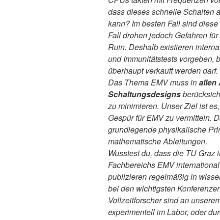
dass dieses schnelle Schalten a
kann? Im besten Fall sind dies
Fall drohen jedoch Gefahren für
Ruin. Deshalb existieren intern
und Immunitätstests vorgeben, b
überhaupt verkauft werden darf.
Das Thema EMV muss in
allen
Schaltungsdesigns
berücksich
zu minimieren. Unser Ziel ist es
Gespür für EMV zu vermitteln. 
grundlegende physikalische Pri
mathematische Ableitungen.
Wusstest du, dass die TU Graz 
Fachbereichs EMV international 
publizieren regelmäßig in wisse
bei den wichtigsten Konferenzen
Vollzeitforscher sind an unserem
experimentell im Labor, oder d