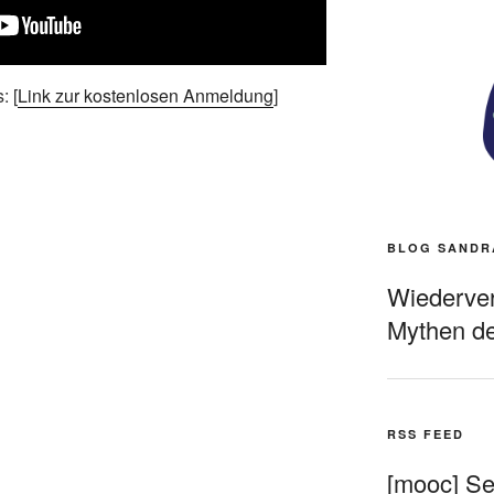
: [
Link zur kostenlosen Anmeldung
]
BLOG SANDR
Wiederverö
Mythen de
RSS FEED
[mooc] Sel