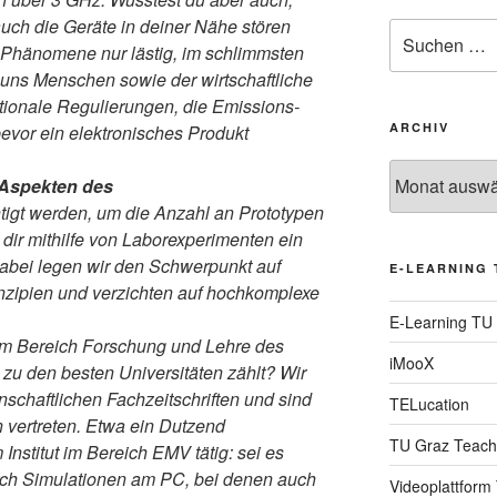
uch die Geräte in deiner Nähe stören
Suche
e Phänomene nur lästig, im schlimmsten
nach:
 uns Menschen sowie der wirtschaftliche
ationale Regulierungen, die Emissions-
ARCHIV
evor ein elektronisches Produkt
Archiv
 Aspekten des
tigt werden, um die Anzahl an Prototypen
, dir mithilfe von Laborexperimenten ein
Dabei legen wir den Schwerpunkt auf
E-LEARNING 
nzipien und verzichten auf hochkomplexe
E-Learning TU
im Bereich Forschung und Lehre des
iMooX
zu den besten Universitäten zählt? Wir
nschaftlichen Fachzeitschriften und sind
TELucation
 vertreten. Etwa ein Dutzend
TU Graz Teach
 Institut im Bereich EMV tätig: sei es
urch Simulationen am PC, bei denen auch
Videoplattform