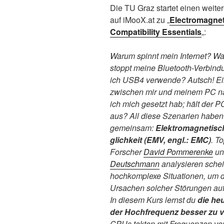
Die TU Graz startet einen wei
auf iMooX.at zu „
Electromagnet
Compatibility Essentials
„:
Warum spinnt mein Internet? W
stoppt meine Bluetooth-Verbin
ich USB4 verwende? Autsch! E
zwischen mir und meinem PC 
ich mich gesetzt hab; hält der 
aus? All diese Szenarien haben
gemeinsam:
Elektromagnetisch
glichkeit (EMV, engl.: EMC)
. To
Forscher
David Pommerenke
u
Deutschmann
analysieren sche
hochkomplexe Situationen, um d
Ursachen solcher Störungen au
In diesem Kurs lernst du
die heu
der Hochfrequenz besser zu 
CPUs takten mit Frequenzen von