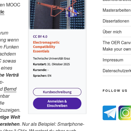
teren MOOC
Masterarbeiten
ic
Dissertationen
Über mich
arum
dung wenn
The OER Canva
in Funken
Make your own 
nachdem
Impressum
PC sowas
 eines
Datenschutzerk
e Verträ
p-
nd
Bernd
FOLLOW US
inbar
ie
fzuzeigen.
tige Welt
verstehen
. Nur als Beispiel: Smartphone-
 über 3 GHz. Wusstest du aber auch,