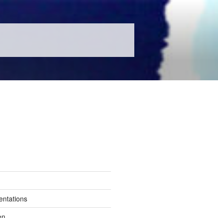
entations
en