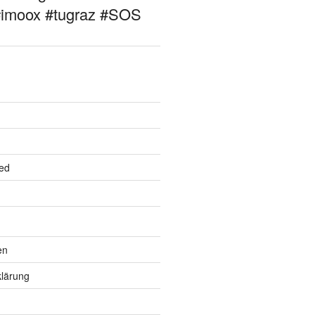
#imoox #tugraz #SOS
ed
en
lärung