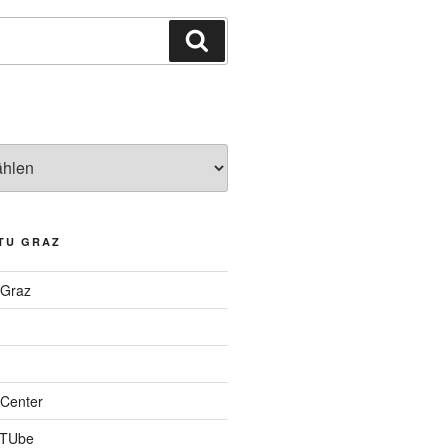
Suchen
TU GRAZ
 Graz
Center
 TUbe