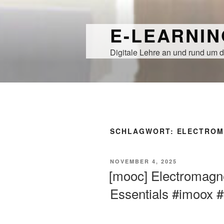
Zum
Inhalt
E-LEARNI
springen
Digitale Lehre an und rund um d
SCHLAGWORT:
ELECTROM
VERÖFFENTLICHT
NOVEMBER 4, 2025
AM
[mooc] Electromagne
Essentials #imoox #