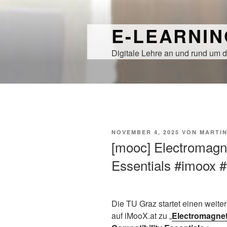
Zum
Inhalt
E-LEARNI
springen
Digitale Lehre an und rund um d
VERÖFFENTLICHT
NOVEMBER 4, 2025
VON
MARTI
AM
[mooc] Electromagne
Essentials #imoox #
Die TU Graz startet einen wei
auf iMooX.at zu „
Electromagnet