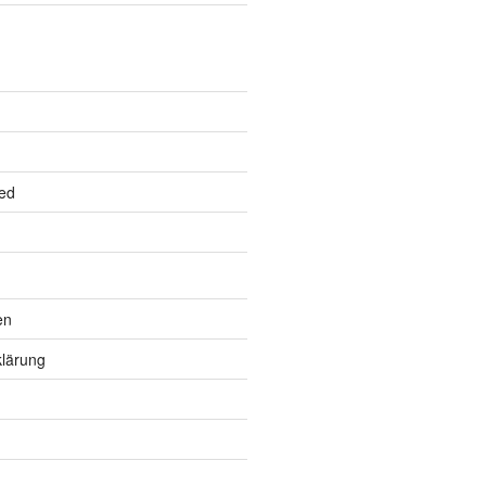
ed
en
lärung