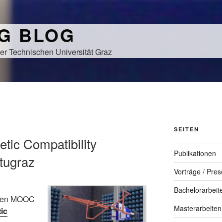
NG BLOG
er Technischen Universität Graz
N
SEITEN
tic Compatibility
Publikationen
tugraz
Vorträge / Pres
Bachelorarbeit
teren MOOC
Masterarbeiten
ic