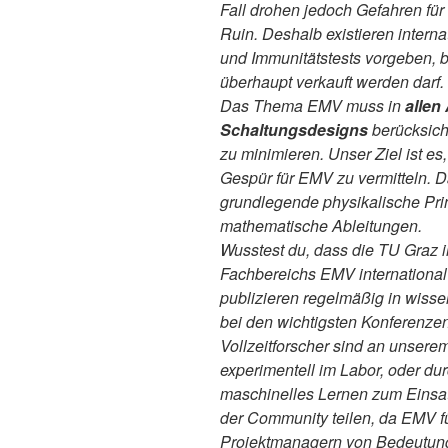
Fall drohen jedoch Gefahren für
Ruin. Deshalb existieren intern
und Immunitätstests vorgeben, b
überhaupt verkauft werden darf.
Das Thema EMV muss in
allen
Schaltungsdesigns
berücksich
zu minimieren. Unser Ziel ist es
Gespür für EMV zu vermitteln. 
grundlegende physikalische Pri
mathematische Ableitungen.
Wusstest du, dass die TU Graz 
Fachbereichs EMV international 
publizieren regelmäßig in wisse
bei den wichtigsten Konferenzen
Vollzeitforscher sind an unserem
experimentell im Labor, oder d
maschinelles Lernen zum Einsa
der Community teilen, da EMV für
Projektmanagern von Bedeutung 