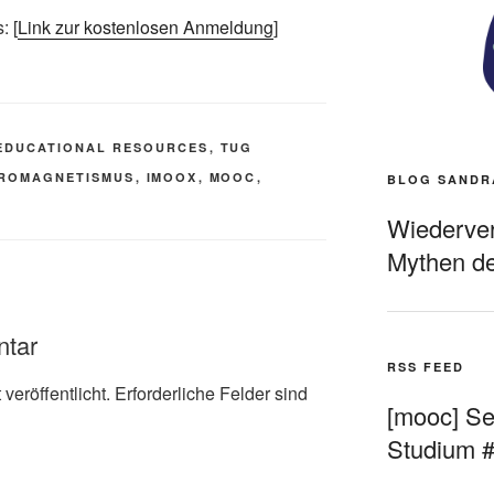
: [
Link zur kostenlosen Anmeldung
]
EDUCATIONAL RESOURCES
,
TUG
ROMAGNETISMUS
,
IMOOX
,
MOOC
,
BLOG SANDR
Wiederverö
Mythen de
ntar
RSS FEED
veröffentlicht.
Erforderliche Felder sind
[mooc] Sel
Studium 