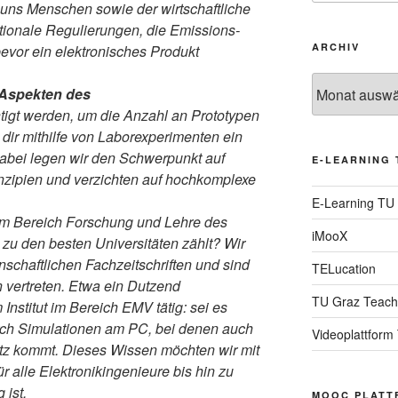
 uns Menschen sowie der wirtschaftliche
ationale Regulierungen, die Emissions-
ARCHIV
evor ein elektronisches Produkt
Archiv
 Aspekten des
tigt werden, um die Anzahl an Prototypen
, dir mithilfe von Laborexperimenten ein
Dabei legen wir den Schwerpunkt auf
E-LEARNING 
nzipien und verzichten auf hochkomplexe
E-Learning TU
im Bereich Forschung und Lehre des
iMooX
zu den besten Universitäten zählt? Wir
nschaftlichen Fachzeitschriften und sind
TELucation
 vertreten. Etwa ein Dutzend
TU Graz Teach
 Institut im Bereich EMV tätig: sei es
urch Simulationen am PC, bei denen auch
Videoplattform
tz kommt. Dieses Wissen möchten wir mit
 alle Elektronikingenieure bis hin zu
ist.
MOOC PLATT