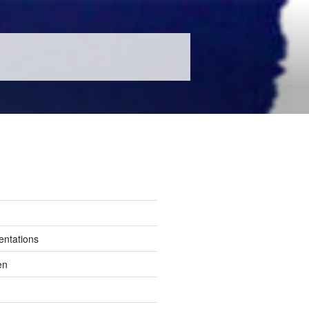
entations
en