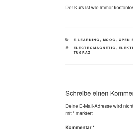
Der Kurs ist wie immer kostenlos
KATEGORIEN
E-LEARNING
,
MOOC
,
OPEN 
SCHLAGWÖRTER
ELECTROMAGNETIC
,
ELEKT
TUGRAZ
Schreibe einen Komme
Deine E-Mail-Adresse wird nicht 
mit
*
markiert
Kommentar
*