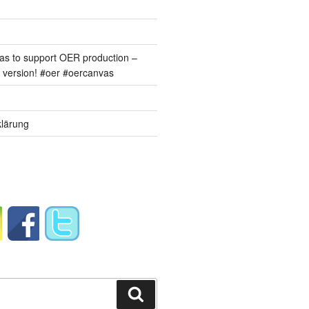
s to support OER production –
version! #oer #oercanvas
lärung
Suchen