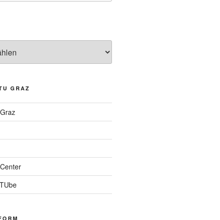
TU GRAZ
 Graz
Center
 TUbe
FORM