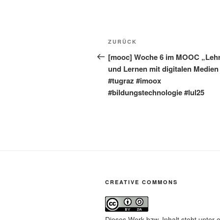
Beitragsnavigation
Vorheriger
ZURÜCK
Beitrag
[mooc] Woche 6 im MOOC „Leh
und Lernen mit digitalen Medien 
#tugraz #imoox
#bildungstechnologie #lul25
CREATIVE COMMONS
Dieses Werk bzw. Inhalt steht unter 