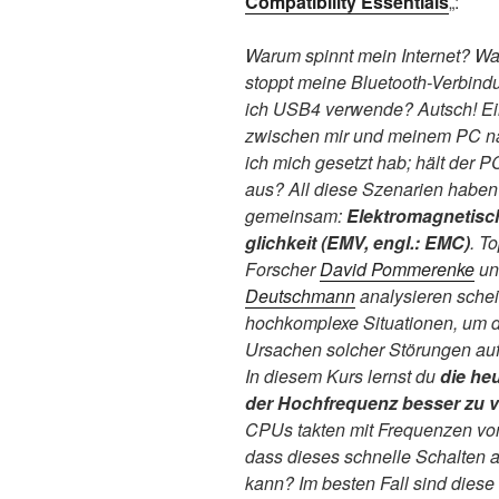
Compatibility Essentials
„:
Warum spinnt mein Internet? W
stoppt meine Bluetooth-Verbin
ich USB4 verwende? Autsch! E
zwischen mir und meinem PC 
ich mich gesetzt hab; hält der 
aus? All diese Szenarien haben
gemeinsam:
Elektromagnetisch
glichkeit (EMV, engl.: EMC)
. To
Forscher
David Pommerenke
u
Deutschmann
analysieren sche
hochkomplexe Situationen, um d
Ursachen solcher Störungen au
In diesem Kurs lernst du
die heu
der Hochfrequenz besser zu 
CPUs takten mit Frequenzen von
dass dieses schnelle Schalten a
kann? Im besten Fall sind dies