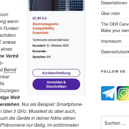
Dissertationen
Über mich
arum
dung wenn
The OER Canva
in Funken
Make your own 
nachdem
Impressum
PC sowas
 eines
Datenschutzerk
e Verträ
p-
nd
Bernd
FOLLOW US
inbar
ie
fzuzeigen.
tige Welt
verstehen
. Nur als Beispiel: Smartphone-
 über 3 GHz. Wusstest du aber auch,
uch die Geräte in deiner Nähe stören
Suche
e Phänomene nur lästig, im schlimmsten
nach: