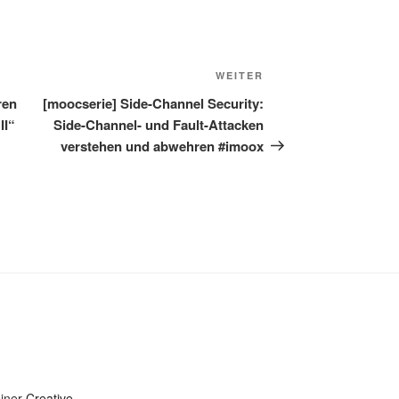
Nächster
WEITER
Beitrag
ren
[moocserie] Side-Channel Security:
II“
Side-Channel- und Fault-Attacken
verstehen und abwehren #imoox
einer
Creative