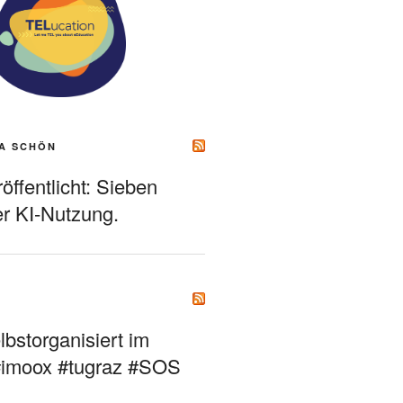
A SCHÖN
ffentlicht: Sieben
r KI-Nutzung.
bstorganisiert im
#imoox #tugraz #SOS