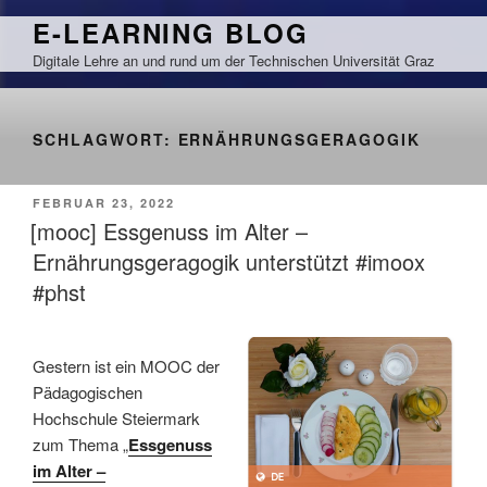
Zum
E-LEARNING BLOG
Inhalt
Digitale Lehre an und rund um der Technischen Universität Graz
springen
SCHLAGWORT:
ERNÄHRUNGSGERAGOGIK
VERÖFFENTLICHT
FEBRUAR 23, 2022
AM
[mooc] Essgenuss im Alter –
Ernährungsgeragogik unterstützt #imoox
#phst
Gestern ist ein MOOC der
Pädagogischen
Hochschule Steiermark
zum Thema „
Essgenuss
im Alter –