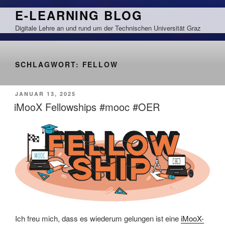
Zum
E-LEARNING BLOG
Inhalt
Digitale Lehre an und rund um der Technischen Universität Graz
springen
SCHLAGWORT:
FELLOW
VERÖFFENTLICHT
JANUAR 13, 2025
AM
iMooX Fellowships #mooc #OER
Ich freu mich, dass es wiederum gelungen ist eine
iMooX-