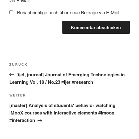
via E-Mail.
Benachrichtige mich über neue Beiträge via E-Mail.
Beitragsnavigation
Vorheriger
ZURÜCK
Beitrag
[ijet, journal] Journal of Emerging Technologies in
Learning Vol. 18 / No.23 #ijet #research
Nächster
WEITER
Beitrag
[master] Analysis of students‘ behavior watching
iMooX courses with interactive elements #imoox
#interaction