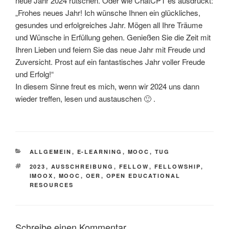
neue Jahr 2024 rutschen. Oder wie ChatCPT es ausdrückt:
„Frohes neues Jahr! Ich wünsche Ihnen ein glückliches,
gesundes und erfolgreiches Jahr. Mögen all Ihre Träume
und Wünsche in Erfüllung gehen. Genießen Sie die Zeit mit
Ihren Lieben und feiern Sie das neue Jahr mit Freude und
Zuversicht. Prost auf ein fantastisches Jahr voller Freude
und Erfolg!“
In diesem Sinne freut es mich, wenn wir 2024 uns dann
wieder treffen, lesen und austauschen 🙂 .
KATEGORIEN
ALLGEMEIN
,
E-LEARNING
,
MOOC
,
TUG
SCHLAGWÖRTER
2023
,
AUSSCHREIBUNG
,
FELLOW
,
FELLOWSHIP
,
IMOOX
,
MOOC
,
OER
,
OPEN EDUCATIONAL
RESOURCES
Schreibe einen Kommentar