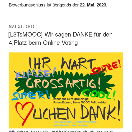
Bewerbungschluss ist übrigends der
22. Mai. 2023
.
VERÖFFENTLICHT
MAI 23, 2013
AM
[L3TsMOOC] Wir sagen DANKE für den
4.Platz beim Online-Voting
Wir haben länger hin- und herüberlegt, ob wir uns beim