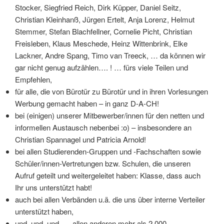
Stocker, Siegfried Reich, Dirk Küpper, Daniel Seitz,
Christian Kleinhanß, Jürgen Ertelt, Anja Lorenz, Helmut
Stemmer, Stefan Blachfellner, Cornelie Picht, Christian
Freisleben, Klaus Meschede, Heinz Wittenbrink, Elke
Lackner, Andre Spang, Timo van Treeck, … da können wir
gar nicht genug aufzählen…. ! … fürs viele Teilen und
Empfehlen,
für alle, die von Bürotür zu Bürotür und in ihren Vorlesungen
Werbung gemacht haben – in ganz D-A-CH!
bei (einigen) unserer Mitbewerber/innen für den netten und
informellen Austausch nebenbei :o) – insbesondere an
Christian Spannagel und Patricia Arnold!
bei allen Studierenden-Gruppen und -Fachschaften sowie
Schüler/innen-Vertretungen bzw. Schulen, die unseren
Aufruf geteilt und weitergeleitet haben: Klasse, dass auch
Ihr uns unterstützt habt!
auch bei allen Verbänden u.ä. die uns über interne Verteiler
unterstützt haben,
und, und, und …. allen anderen mehr als 2.000