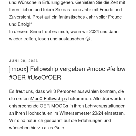
und Wünsche in Erfüllung gehen. Genießen Sie die Zeit mit
Ihren Lieben und feiern Sie das neue Jahr mit Freude und
Zuversicht. Prost auf ein fantastisches Jahr voller Freude
und Erfolg!“
In diesem Sinne freut es mich, wenn wir 2024 uns dann
wieder treffen, lesen und austauschen 🙂 .
VERÖFFENTLICHT
JUNI 29, 2023
AM
[imoox] Fellowship vergeben #mooc #fellow
#OER #UseOfOER
Es freut uns, dass wir 3 Personen auswählen konnten, die
die ersten
iMooX Fellowships
bekommen. Alle drei werden
entsprechende OER-MOOCs in ihren Lehrveranstaltungen
an ihren Hochschulen im Wintersemester 23/24 einsetzen.
Wir sind natürlich gespannt auf die Erfahrungen und
wünschen hierzu alles Gute.