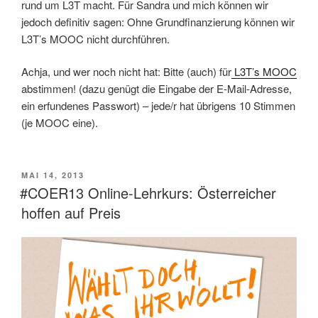
rund um L3T macht. Für Sandra und mich können wir
jedoch definitiv sagen: Ohne Grundfinanzierung können wir
L3T’s MOOC nicht durchführen.
Achja, und wer noch nicht hat: Bitte (auch) für
L3T’s MOOC
abstimmen! (dazu genügt die Eingabe der E-Mail-Adresse,
ein erfundenes Passwort) – jede/r hat übrigens 10 Stimmen
(je MOOC eine).
VERÖFFENTLICHT
MAI 14, 2013
AM
#COER13 Online-Lehrkurs: Österreicher
hoffen auf Preis