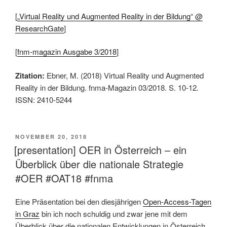
[
„Virtual Reality und Augmented Reality in der Bildung“ @
ResearchGate
]
[
fnm-magazin Ausgabe 3/2018
]
Zitation:
Ebner, M. (2018) Virtual Reality und Augmented
Reality in der Bildung. fnma-Magazin 03/2018. S. 10-12.
ISSN: 2410-5244
VERÖFFENTLICHT
NOVEMBER 20, 2018
AM
[presentation] OER in Österreich – ein
Überblick über die nationale Strategie
#OER #OAT18 #fnma
Eine Präsentation bei den diesjährigen
Open-Access-Tagen
in Graz
bin ich noch schuldig und zwar jene mit dem
Überblick über die nationalen Entwicklungen in Österreich.