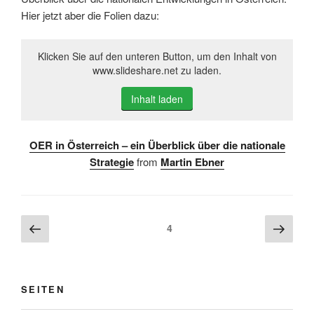
Hier jetzt aber die Folien dazu:
Klicken Sie auf den unteren Button, um den Inhalt von
www.slideshare.net zu laden.
Inhalt laden
OER in Österreich – ein Überblick über die nationale
Strategie
from
Martin Ebner
Beitragsnavigation
Vorherige
Näch
Seite
4
Seite
Seite
SEITEN