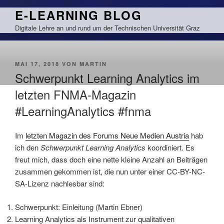
Zum
E-LEARNING BLOG
Inhalt
Digitale Lehre an und rund um der Technischen Universität Graz
springen
VERÖFFENTLICHT
MAI 17, 2018
VON
MARTIN
AM
Schwerpunkt Learning Analytics im
letzten FNMA-Magazin
#LearningAnalytics #fnma
Im
letzten Magazin des Forums Neue Medien Austria
hab
ich den
Schwerpunkt Learning Analytics
koordiniert. Es
freut mich, dass doch eine nette kleine Anzahl an Beiträgen
zusammen gekommen ist, die nun unter einer CC-BY-NC-
SA-Lizenz nachlesbar sind:
Schwerpunkt: Einleitung (Martin Ebner)
Learning Analytics als Instrument zur qualitativen