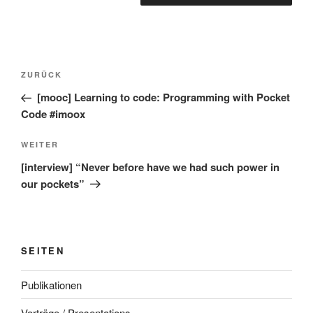
Beitragsnavigation
Vorheriger
ZURÜCK
Beitrag
[mooc] Learning to code: Programming with Pocket
Code #imoox
Nächster
WEITER
Beitrag
[interview] “Never before have we had such power in
our pockets”
SEITEN
Publikationen
Vorträge / Presentations