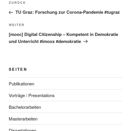
Vorheriger
ZURÜCK
Beitrag
TU Graz: Forschung zur Corona-Pandemie #tugraz
Nächster
WEITER
Beitrag
[mooc] Digital Citizenship – Kompetent in Demokratie
und Unterricht #imoox #demokratie
SEITEN
Publikationen
Vorträge / Presentations
Bachelorarbeiten
Masterarbeiten
Dissertationen