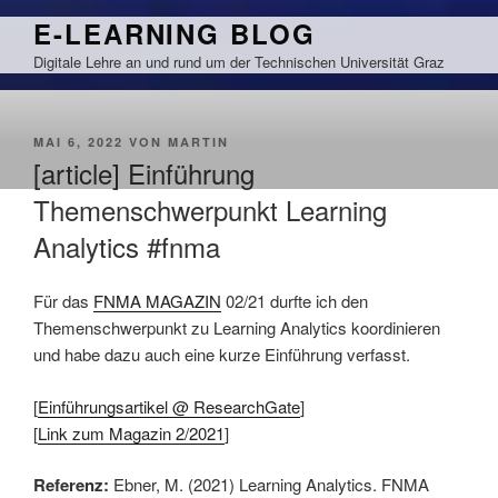
Zum
E-LEARNING BLOG
Inhalt
Digitale Lehre an und rund um der Technischen Universität Graz
springen
VERÖFFENTLICHT
MAI 6, 2022
VON
MARTIN
AM
[article] Einführung
Themenschwerpunkt Learning
Analytics #fnma
Für das
FNMA MAGAZIN
02/21 durfte ich den
Themenschwerpunkt zu Learning Analytics koordinieren
und habe dazu auch eine kurze Einführung verfasst.
[
Einführungsartikel @ ResearchGate
]
[
Link zum Magazin 2/2021
]
Referenz:
Ebner, M. (2021) Learning Analytics. FNMA