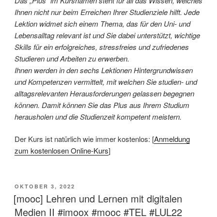
Das „Plus“ im Kursnamen steht für all das Wissen, welches
Ihnen nicht nur beim Erreichen Ihrer Studienziele hilft. Jede
Lektion widmet sich einem Thema, das für den Uni- und
Lebensalltag relevant ist und Sie dabei unterstützt, wichtige
Skills für ein erfolgreiches, stressfreies und zufriedenes
Studieren und Arbeiten zu erwerben.
Ihnen werden in den sechs Lektionen Hintergrundwissen
und Kompetenzen vermittelt, mit welchen Sie studien- und
alltagsrelevanten Herausforderungen gelassen begegnen
können. Damit können Sie das Plus aus Ihrem Studium
herausholen und die Studienzeit kompetent meistern.
Der Kurs ist natürlich wie immer kostenlos: [
Anmeldung
zum kostenlosen Online-Kurs
]
VERÖFFENTLICHT
OKTOBER 3, 2022
AM
[mooc] Lehren und Lernen mit digitalen
Medien II #imoox #mooc #TEL #LUL22