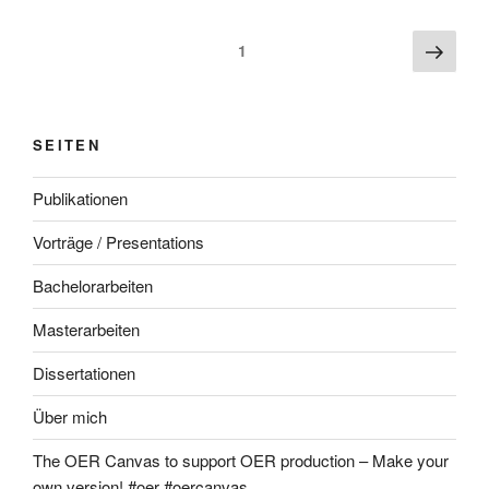
Beitragsnavigation
Näch
Seite
1
Seite
SEITEN
Publikationen
Vorträge / Presentations
Bachelorarbeiten
Masterarbeiten
Dissertationen
Über mich
The OER Canvas to support OER production – Make your
own version! #oer #oercanvas