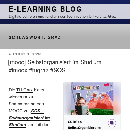
Zum
E-LEARNING BLOG
Inhalt
Digitale Lehre an und rund um der Technischen Universität Graz
springen
SCHLAGWORT:
GRAZ
VERÖFFENTLICHT
AUGUST 3, 2026
AM
[mooc] Selbstorganisiert im Studium
#imoox #tugraz #SOS
Die
TU Graz
bietet
wiederum zu
Semesterstart den
MOOC zu „
SOS –
Selbstorganisiert im
Studium
“ an, mit der