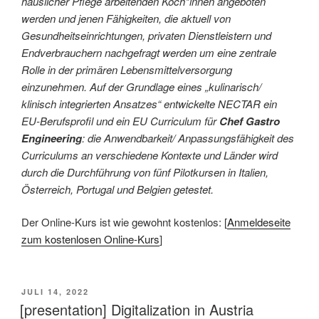
häuslicher Pflege arbeitenden Köch*innen angeboten
werden und jenen Fähigkeiten, die aktuell von
Gesundheitseinrichtungen, privaten Dienstleistern und
Endverbrauchern nachgefragt werden um eine zentrale
Rolle in der primären Lebensmittelversorgung
einzunehmen. Auf der Grundlage eines „kulinarisch/
klinisch integrierten Ansatzes“ entwickelte NECTAR ein
EU-Berufsprofil und ein EU Curriculum für
Chef Gastro
Engineering
: die Anwendbarkeit/ Anpassungsfähigkeit des
Curriculums an verschiedene Kontexte und Länder wird
durch die Durchführung von fünf Pilotkursen in Italien,
Österreich, Portugal und Belgien getestet.
Der Online-Kurs ist wie gewohnt kostenlos: [
Anmeldeseite
zum kostenlosen Online-Kurs
]
VERÖFFENTLICHT
JULI 14, 2022
AM
[presentation] Digitalization in Austria