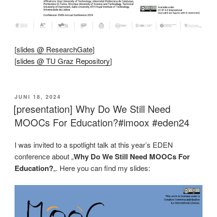
[
slides @ ResearchGate
]
[
slides @ TU Graz Repository
]
VERÖFFENTLICHT
JUNI 18, 2024
AM
[presentation] Why Do We Still Need
MOOCs For Education?#imoox #eden24
I was invited to a spotlight talk at this year’s EDEN
conference about „
Why Do We Still Need MOOCs For
Education?
„. Here you can find my slides: