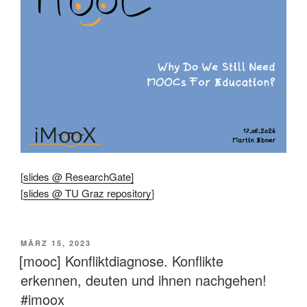
[
slides @ ResearchGate]
[
slides @ TU Graz repository
]
VERÖFFENTLICHT
MÄRZ 15, 2023
AM
[mooc] Konfliktdiagnose. Konflikte
erkennen, deuten und ihnen nachgehen!
#imoox