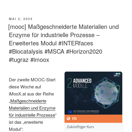
VERÖFFENTLICHT
MAI 2, 2024
AM
[mooc] Maßgeschneiderte Materialien und
Enzyme für industrielle Prozesse –
Erweitertes Modul #INTERfaces
#Biocatalysis #MSCA #Horizon2020
#tugraz #imoox
Der zweite MOOC-Start
diese Woche auf
iMooX.at aus der Reihe
„
Maßgeschneiderte
Materialien und Enzyme
für industrielle Prozesse
“
ist das „erweiterte
Modul“: