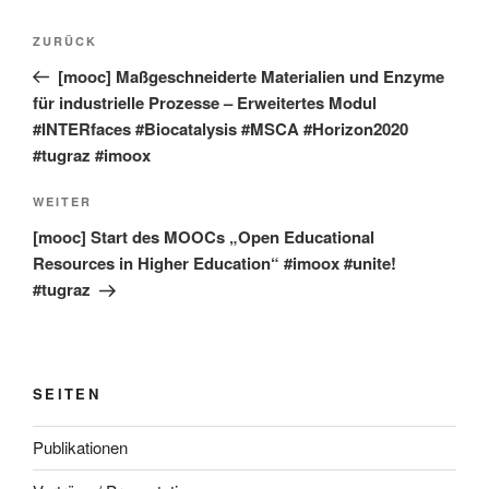
Beitragsnavigation
Vorheriger
ZURÜCK
Beitrag
[mooc] Maßgeschneiderte Materialien und Enzyme
für industrielle Prozesse – Erweitertes Modul
#INTERfaces #Biocatalysis #MSCA #Horizon2020
#tugraz #imoox
Nächster
WEITER
Beitrag
[mooc] Start des MOOCs „Open Educational
Resources in Higher Education“ #imoox #unite!
#tugraz
SEITEN
Publikationen