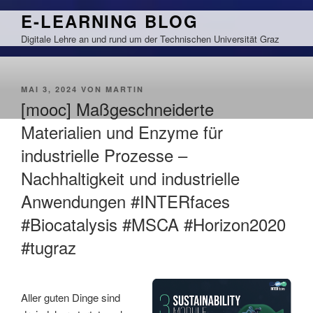
Zum
E-LEARNING BLOG
Inhalt
Digitale Lehre an und rund um der Technischen Universität Graz
springen
VERÖFFENTLICHT
MAI 3, 2024
VON
MARTIN
AM
[mooc] Maßgeschneiderte
Materialien und Enzyme für
industrielle Prozesse –
Nachhaltigkeit und industrielle
Anwendungen #INTERfaces
#Biocatalysis #MSCA #Horizon2020
#tugraz
Aller guten Dinge sind