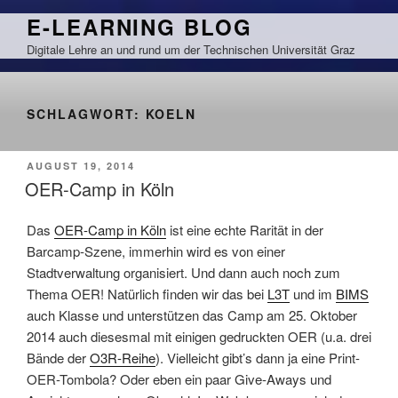
Zum
E-LEARNING BLOG
Inhalt
Digitale Lehre an und rund um der Technischen Universität Graz
springen
SCHLAGWORT:
KOELN
VERÖFFENTLICHT
AUGUST 19, 2014
AM
OER-Camp in Köln
Das
OER-Camp in Köln
ist eine echte Rarität in der
Barcamp-Szene, immerhin wird es von einer
Stadtverwaltung organisiert. Und dann auch noch zum
Thema OER! Natürlich finden wir das bei
L3T
und im
BIMS
auch Klasse und unterstützen das Camp am 25. Oktober
2014 auch diesesmal mit einigen gedruckten OER (u.a. drei
Bände der
O3R-Reihe
). Vielleicht gibt’s dann ja eine Print-
OER-Tombola? Oder eben ein paar Give-Aways und