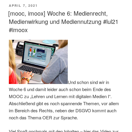
VERÖFFENTLICHT
APRIL 7, 2021
AM
[mooc, imoox] Woche 6: Medienrecht,
Medienwirkung und Mediennutzung #lul21
#imoox
Und schon sind wir in
Woche 6 und damit leider auch schon beim Ende des
MOOC zu „Lehren und Lernen mit digitalen Medien I“.
Abschließend gibt es noch spannende Themen, vor allem
im Bereich des Rechts, neben der DSGVO kommt auch
noch das Thema OER zur Sprache.
Viel Spaß nochmals mit den Inhalten – hier das Video zur