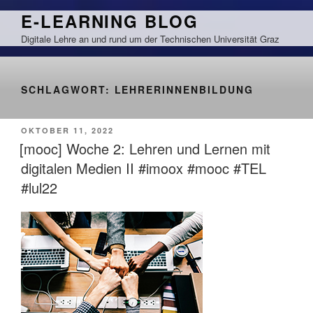
Zum
E-LEARNING BLOG
Inhalt
Digitale Lehre an und rund um der Technischen Universität Graz
springen
SCHLAGWORT:
LEHRERINNENBILDUNG
VERÖFFENTLICHT
OKTOBER 11, 2022
AM
[mooc] Woche 2: Lehren und Lernen mit
digitalen Medien II #imoox #mooc #TEL
#lul22