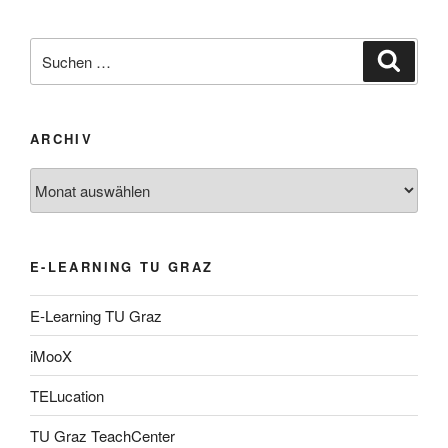
Suche
Suche
nach:
ARCHIV
Archiv
E-LEARNING TU GRAZ
E-Learning TU Graz
iMooX
TELucation
TU Graz TeachCenter