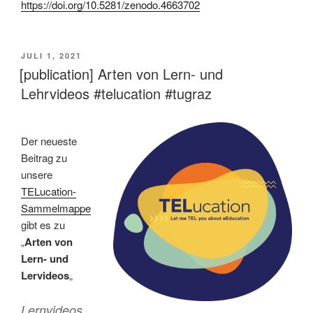
https://doi.org/10.5281/zenodo.4663702
VERÖFFENTLICHT
JULI 1, 2021
AM
[publication] Arten von Lern- und
Lehrvideos #telucation #tugraz
Der neueste
Beitrag zu
unsere
TELucation-
Sammelmappe
gibt es zu
„
Arten von
Lern- und
Lervideos
„
Lernvideos