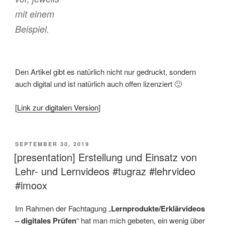
mit einem
Beispiel.
Den Artikel gibt es natürlich nicht nur gedruckt, sondern
auch digital und ist natürlich auch offen lizenziert 🙂
[
Link zur digitalen Version
]
VERÖFFENTLICHT
SEPTEMBER 30, 2019
AM
[presentation] Erstellung und Einsatz von
Lehr- und Lernvideos #tugraz #lehrvideo
#imoox
Im Rahmen der Fachtagung „
Lernprodukte/Erklärvideos
– digitales Prüfen
“ hat man mich gebeten, ein wenig über