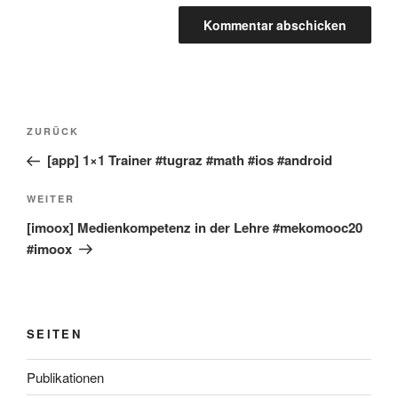
Beitragsnavigation
Vorheriger
ZURÜCK
Beitrag
[app] 1×1 Trainer #tugraz #math #ios #android
Nächster
WEITER
Beitrag
[imoox] Medienkompetenz in der Lehre #mekomooc20
#imoox
SEITEN
Publikationen