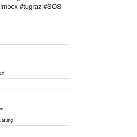
#imoox #tugraz #SOS
ed
en
lärung