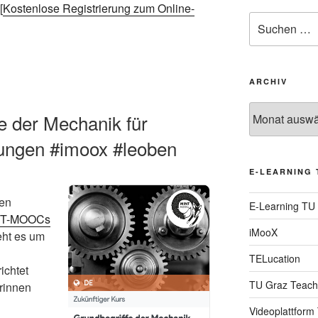
[
Kostenlose Registrierung zum Online-
Suche
nach:
ARCHIV
Archiv
e der Mechanik für
ungen #imoox #leoben
E-LEARNING 
den
E-Learning TU
INT-MOOCs
iMooX
eht es um
TELucation
richtet
TU Graz Teach
rinnen
Videoplattform