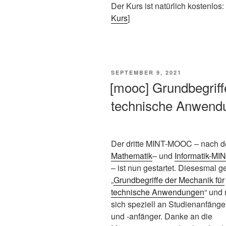
Der Kurs ist natürlich kostenlos: 
Kurs
]
VERÖFFENTLICHT
SEPTEMBER 9, 2021
AM
[mooc] Grundbegriff
technische Anwend
Der dritte MINT-MOOC – nach 
Mathematik
– und
Informatik-M
– ist nun gestartet. Diesesmal g
„
Grundbegriffe der Mechanik für
technische Anwendungen
“ und 
sich speziell an Studienanfänge
und -anfänger. Danke an die