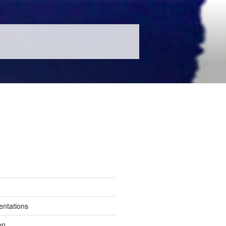
entations
en