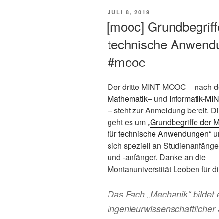
VERÖFFENTLICHT
JULI 8, 2019
AM
[mooc] Grundbegriff
technische Anwend
#mooc
Der dritte MINT-MOOC – nach 
Mathematik
– und
Informatik-M
– steht zur Anmeldung bereit. 
geht es um „
Grundbegriffe der 
für technische Anwendungen
“ u
sich speziell an Studienanfänge
und -anfänger. Danke an die
Montanuniverstität Leoben für di
Das Fach „Mechanik“ bildet 
ingenieurwissenschaftlicher 