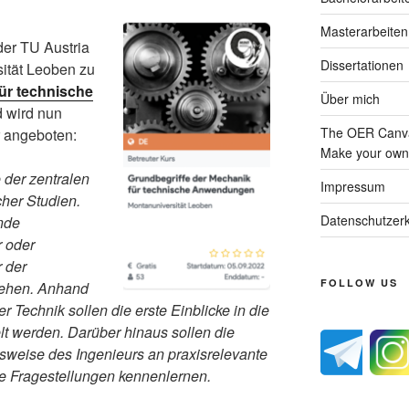
Masterarbeiten
der TU Austria
Dissertationen
ität Leoben zu
ür technische
Über mich
d wird nun
The OER Canva
hr angeboten:
Make your own 
 der zentralen
Impressum
her Studien.
Datenschutzerk
nde
 oder
r der
FOLLOW US
tehen. Anhand
r Technik sollen die erste Einblicke in die
lt werden. Darüber hinaus sollen die
weise des Ingenieurs an praxisrelevante
he Fragestellungen kennenlernen.