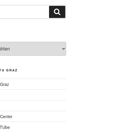
Suchen
TU GRAZ
 Graz
Center
 TUbe