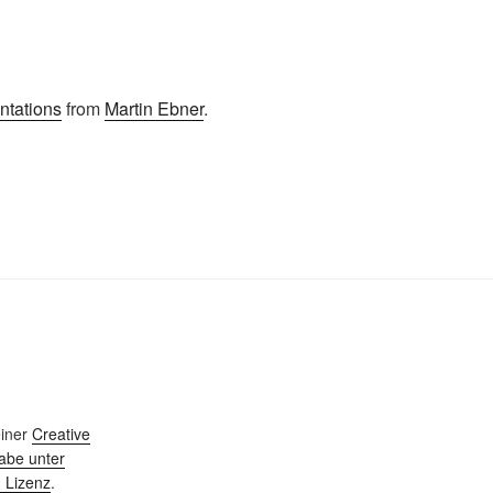
ntations
from
Martin Ebner
.
einer
Creative
be unter
 Lizenz
.