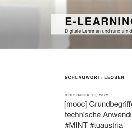
Zum
Inhalt
E-LEARNI
springen
Digitale Lehre an und rund um d
SCHLAGWORT:
LEOBEN
VERÖFFENTLICHT
SEPTEMBER 13, 2022
AM
[mooc] Grundbegriff
technische Anwend
#MINT #tuaustria