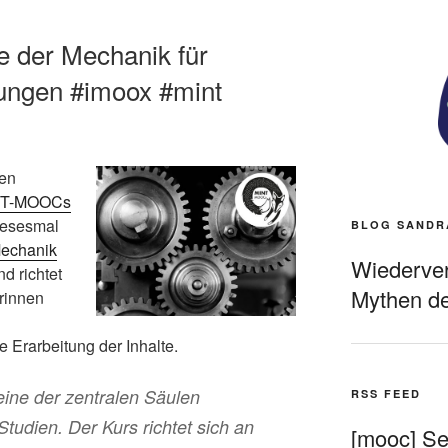
e der Mechanik für
ungen #imoox #mint
den
INT-MOOCs
Diesesmal
BLOG SANDR
Mechanik
Wiederverö
nd richtet
Mythen de
rinnen
e Erarbeitung der Inhalte.
eine der zentralen Säulen
RSS FEED
Studien. Der Kurs richtet sich an
[mooc] Sel