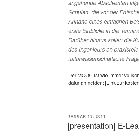
angehende Absolventen allg
Schulen, die vor der Entsche
Anhand eines einfachen Beis
erste Einblicke in die Termi
Darüber hinaus sollen die 
des Ingenieurs an praxisrele
naturwissenschaftliche Frag
Der MOOC ist wie immer vollkom
dafür anmelden: [
Link zur kost
VERÖFFENTLICHT
JANUAR 13, 2011
AM
[presentation] E-Le