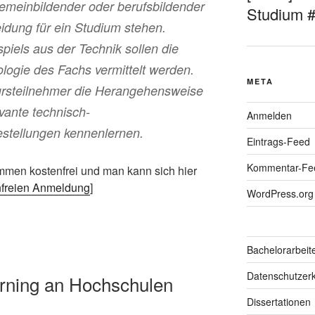
emeinbildender oder berufsbildender
Studium 
idung für ein Studium stehen.
piels aus der Technik sollen die
nologie des Fachs vermittelt werden.
META
Kursteilnehmer die Herangehensweise
vante technisch-
Anmelden
estellungen kennenlernen.
Eintrags-Feed
Kommentar-Fe
men kostenfrei und man kann sich hier
enfreien Anmeldung
]
WordPress.org
Bachelorarbeit
Datenschutzerk
arning an Hochschulen
Dissertationen