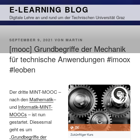
Zum
E-LEARNING BLOG
Inhalt
Digitale Lehre an und rund um der Technischen Universität Graz
springen
VERÖFFENTLICHT
SEPTEMBER 9, 2021
VON
MARTIN
AM
[mooc] Grundbegriffe der Mechanik
für technische Anwendungen #imoox
#leoben
Der dritte MINT-MOOC –
nach den
Mathematik
–
und
Informatik-MINT-
MOOCs
– ist nun
gestartet. Diesesmal
geht es um
„
Grundbegriffe der