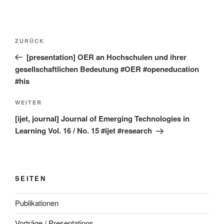
Beitragsnavigation
Vorheriger
ZURÜCK
Beitrag
[presentation] OER an Hochschulen und ihrer
gesellschaftlichen Bedeutung #OER #openeducation
#his
Nächster
WEITER
Beitrag
[ijet, journal] Journal of Emerging Technologies in
Learning Vol. 16 / No. 15 #ijet #research
SEITEN
Publikationen
Vorträge / Presentations