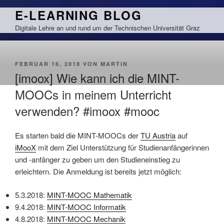
Zum
E-LEARNING BLOG
Inhalt
Digitale Lehre an und rund um der Technischen Universität Graz
springen
VERÖFFENTLICHT
FEBRUAR 16, 2018
VON
MARTIN
AM
[imoox] Wie kann ich die MINT-
MOOCs in meinem Unterricht
verwenden? #imoox #mooc
Es starten bald die MINT-MOOCs der
TU Austria
auf
iMooX
mit dem Ziel Unterstützung für Studienanfängerinnen
und -anfänger zu geben um den Studieneinstieg zu
erleichtern. Die Anmeldung ist bereits jetzt möglich:
5.3.2018:
MINT-MOOC Mathematik
9.4.2018:
MINT-MOOC Informatik
4.8.2018:
MINT-MOOC Mechanik