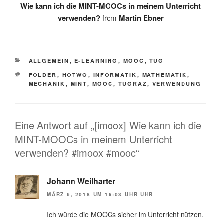
Wie kann ich die MINT-MOOCs in meinem Unterricht
verwenden?
from
Martin Ebner
KATEGORIEN
ALLGEMEIN
,
E-LEARNING
,
MOOC
,
TUG
SCHLAGWÖRTER
FOLDER
,
HOTWO
,
INFORMATIK
,
MATHEMATIK
,
MECHANIK
,
MINT
,
MOOC
,
TUGRAZ
,
VERWENDUNG
Eine Antwort auf „[imoox] Wie kann ich die
MINT-MOOCs in meinem Unterricht
verwenden? #imoox #mooc“
Johann Weilharter
MÄRZ 6, 2018 UM 16:03 UHR UHR
Ich würde die MOOCs sicher im Unterricht nützen.