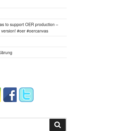
s to support OER production –
version! #oer #oercanvas
lärung
Suchen