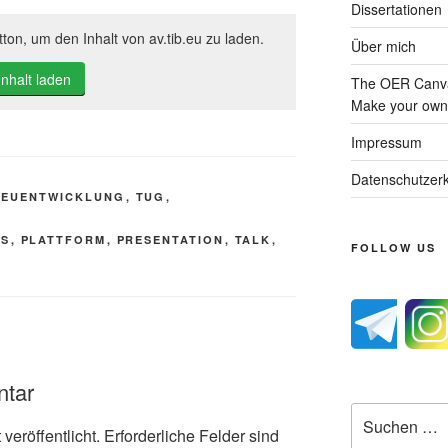
Dissertationen
ton, um den Inhalt von av.tib.eu zu laden.
Über mich
Inhalt laden
The OER Canva
Make your own 
Impressum
Datenschutzerk
NEUENTWICKLUNG
,
TUG
,
SS
,
PLATTFORM
,
PRESENTATION
,
TALK
,
FOLLOW US
ntar
Suche
veröffentlicht.
Erforderliche Felder sind
nach: