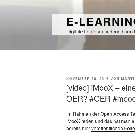
Zum
Inhalt
E-LEARNI
springen
Digitale Lehre an und rund um d
VERÖFFENTLICHT
NOVEMBER 30, 2018
VON
MARTI
AM
[video] iMooX – ein
OER? #OER #mooc
Im Rahmen der Open Access Tag
iMooX
reden und das hat man a
bereits hier
veröffentlichen Foli