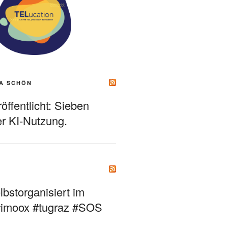
A SCHÖN
ffentlicht: Sieben
r KI-Nutzung.
bstorganisiert im
#imoox #tugraz #SOS