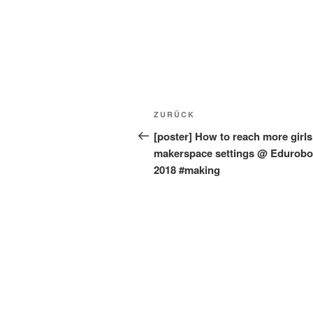
Beitragsnavigation
Vorheriger
ZURÜCK
Beitrag
[poster] How to reach more girls
makerspace settings @ Edurobo
2018 #making