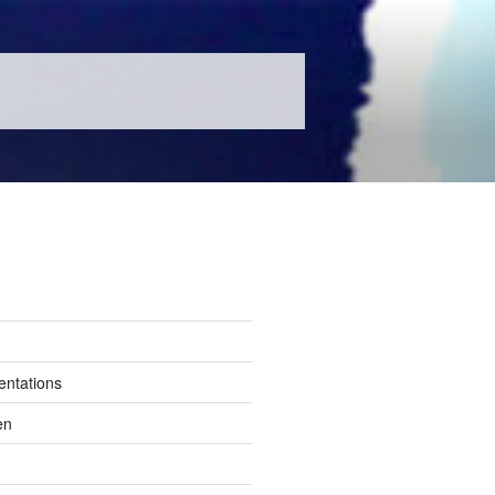
entations
en