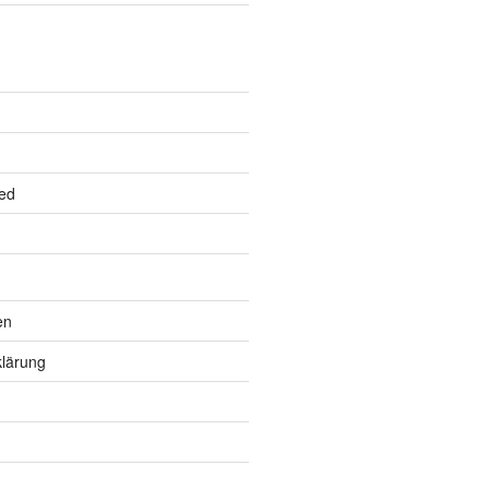
ed
en
lärung