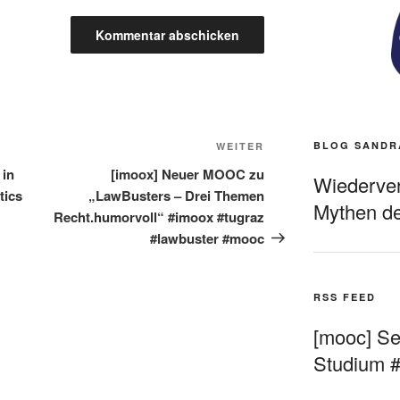
Nächster
BLOG SANDR
WEITER
Beitrag
 in
[imoox] Neuer MOOC zu
Wiederverö
tics
„LawBusters – Drei Themen
Mythen de
Recht.humorvoll“ #imoox #tugraz
#lawbuster #mooc
RSS FEED
[mooc] Sel
Studium 