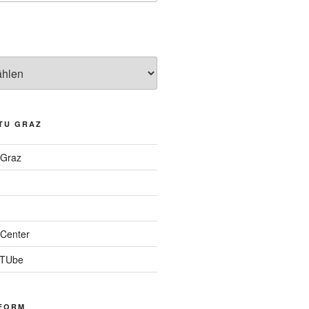
TU GRAZ
 Graz
Center
 TUbe
FORM