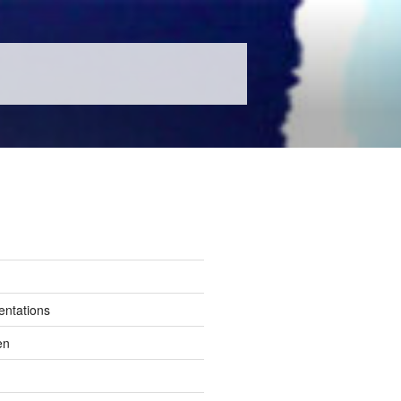
entations
en