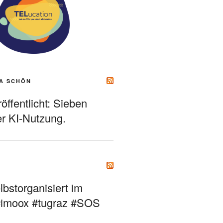
A SCHÖN
ffentlicht: Sieben
r KI-Nutzung.
bstorganisiert im
#imoox #tugraz #SOS