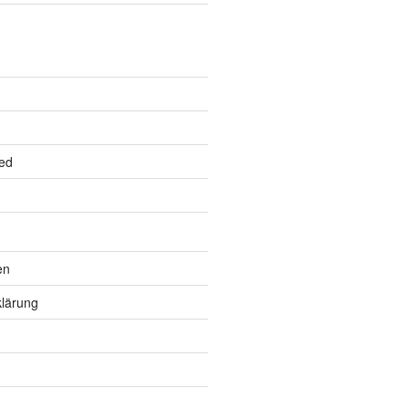
ed
en
lärung