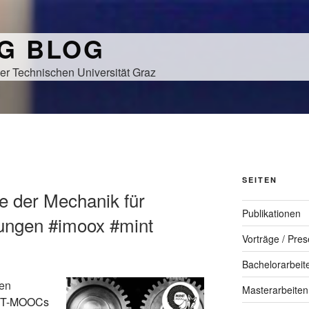
NG BLOG
er Technischen Universität Graz
SEITEN
e der Mechanik für
Publikationen
ungen #imoox #mint
Vorträge / Pres
Bachelorarbeit
den
Masterarbeiten
INT-MOOCs