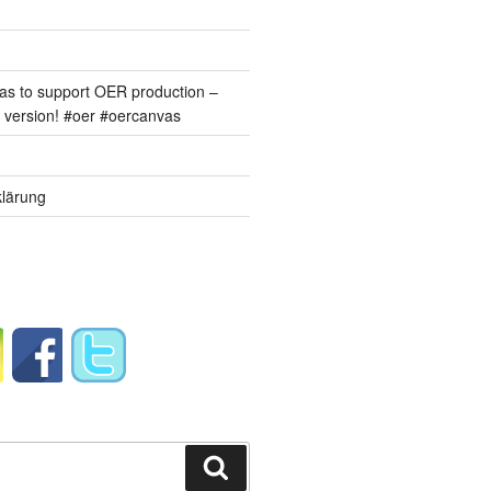
s to support OER production –
version! #oer #oercanvas
lärung
Suchen