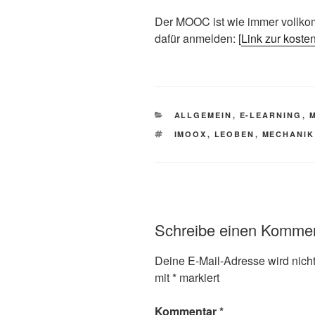
Der MOOC ist wie immer vollkom
dafür anmelden: [
Link zur kost
KATEGORIEN
ALLGEMEIN
,
E-LEARNING
,
SCHLAGWÖRTER
IMOOX
,
LEOBEN
,
MECHANIK
Schreibe einen Komme
Deine E-Mail-Adresse wird nicht 
mit
*
markiert
Kommentar
*