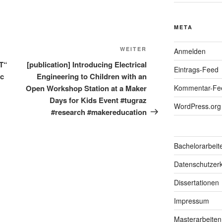
META
Nächster
WEITER
Anmelden
Beitrag
T“
[publication] Introducing Electrical
Eintrags-Feed
oc
Engineering to Children with an
Open Workshop Station at a Maker
Kommentar-Fe
Days for Kids Event #tugraz
WordPress.org
#research #makereducation
Bachelorarbeit
Datenschutzerk
Dissertationen
Impressum
Masterarbeiten