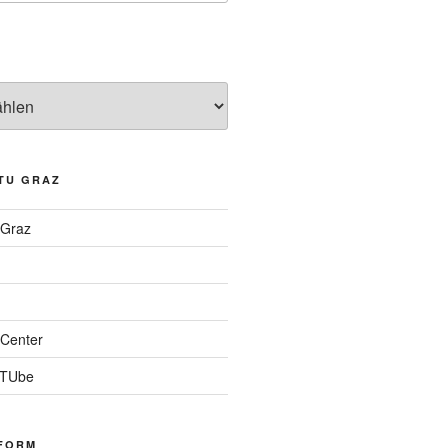
TU GRAZ
 Graz
Center
 TUbe
FORM