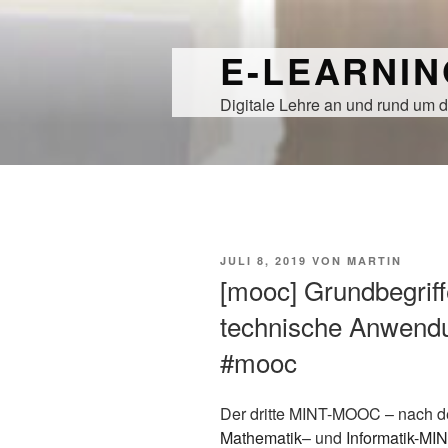
Zum
Inhalt
E-LEARNI
springen
Digitale Lehre an und rund um d
VERÖFFENTLICHT
JULI 8, 2019
VON
MARTIN
AM
[mooc] Grundbegriff
technische Anwend
#mooc
Der dritte MINT-MOOC – nach 
Mathematik
– und
Informatik-M