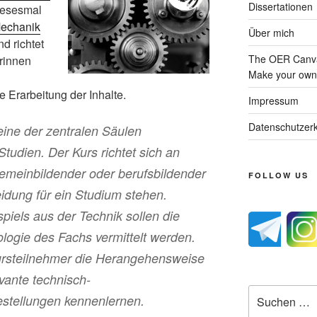
Dissertationen
Diesesmal
Mechanik
Über mich
nd richtet
The OER Canva
rinnen
Make your own 
e Erarbeitung der Inhalte.
Impressum
Datenschutzerk
eine der zentralen Säulen
Studien. Der Kurs richtet sich an
emeinbildender oder berufsbildender
FOLLOW US
idung für ein Studium stehen.
piels aus der Technik sollen die
nologie des Fachs vermittelt werden.
Kursteilnehmer die Herangehensweise
vante technisch-
Suche
estellungen kennenlernen.
nach: