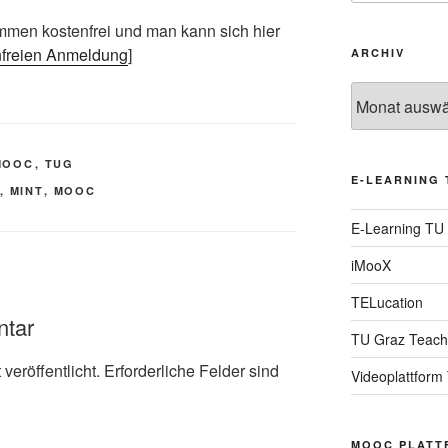
men kostenfrei und man kann sich hier
enfreien Anmeldung
]
ARCHIV
Archiv
MOOC
,
TUG
E-LEARNING 
,
MINT
,
MOOC
E-Learning TU
iMooX
TELucation
ntar
TU Graz Teach
veröffentlicht.
Erforderliche Felder sind
Videoplattform
MOOC PLATT