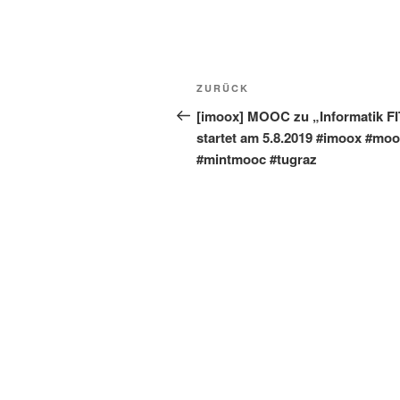
Beitragsnavigation
Vorheriger
ZURÜCK
Beitrag
[imoox] MOOC zu „Informatik FI
startet am 5.8.2019 #imoox #mo
#mintmooc #tugraz