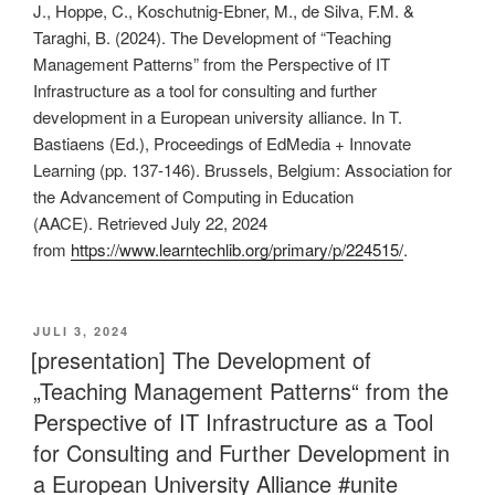
J., Hoppe, C., Koschutnig-Ebner, M., de Silva, F.M. &
Taraghi, B. (2024). The Development of “Teaching
Management Patterns” from the Perspective of IT
Infrastructure as a tool for consulting and further
development in a European university alliance. In T.
Bastiaens (Ed.), Proceedings of EdMedia + Innovate
Learning (pp. 137-146). Brussels, Belgium: Association for
the Advancement of Computing in Education
(AACE). Retrieved July 22, 2024
from
https://www.learntechlib.org/primary/p/224515/
.
VERÖFFENTLICHT
JULI 3, 2024
AM
[presentation] The Development of
„Teaching Management Patterns“ from the
Perspective of IT Infrastructure as a Tool
for Consulting and Further Development in
a European University Alliance #unite