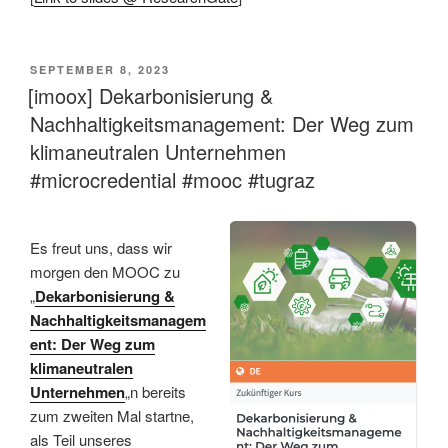
VERÖFFENTLICHT
SEPTEMBER 8, 2023
AM
[imoox] Dekarbonisierung &
Nachhaltigkeitsmanagement: Der Weg zum
klimaneutralen Unternehmen
#microcredential #mooc #tugraz
Es freut uns, dass wir
morgen den MOOC zu
„
Dekarbonisierung &
Nachhaltigkeitsmanagem
ent: Der Weg zum
klimaneutralen
Unternehmen
„n bereits
zum zweiten Mal startne,
als Teil unseres