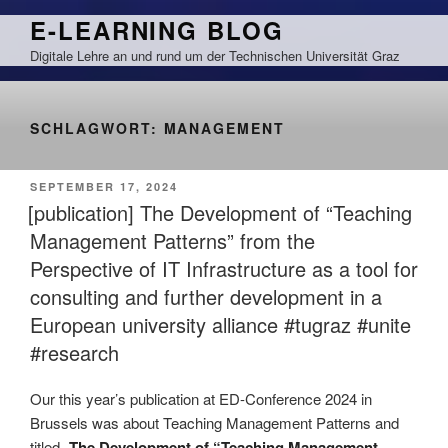
Zum
E-LEARNING BLOG
Inhalt
Digitale Lehre an und rund um der Technischen Universität Graz
springen
SCHLAGWORT:
MANAGEMENT
VERÖFFENTLICHT
SEPTEMBER 17, 2024
AM
[publication] The Development of “Teaching
Management Patterns” from the
Perspective of IT Infrastructure as a tool for
consulting and further development in a
European university alliance #tugraz #unite
#research
Our this year’s publication at ED-Conference 2024 in
Brussels was about Teaching Management Patterns and
titled „
The Development of “Teaching Management