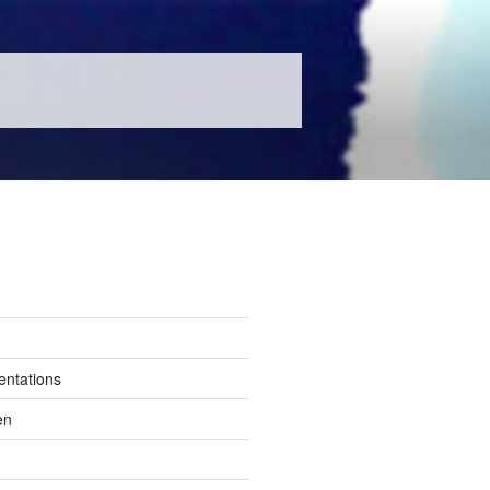
entations
en