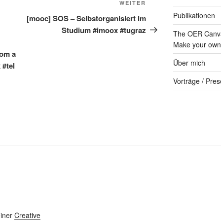
Nächster
WEITER
Beitrag
Publikationen
[mooc] SOS – Selbstorganisiert im
Studium #imoox #tugraz
The OER Canva
Make your own 
rom a
Über mich
 #tel
Vorträge / Pres
einer
Creative