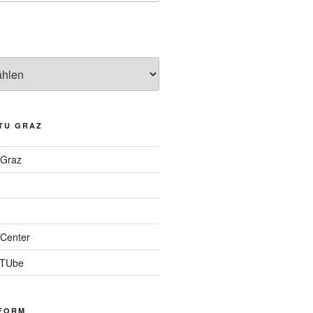
TU GRAZ
 Graz
Center
 TUbe
FORM