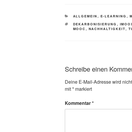
KATEGORIEN
ALLGEMEIN
,
E-LEARNING
,
SCHLAGWÖRTER
DEKARBONISIERUNG
,
IMOO
MOOC
,
NACHHALTIGKEIT
,
T
Schreibe einen Komme
Deine E-Mail-Adresse wird nicht 
mit
*
markiert
Kommentar
*