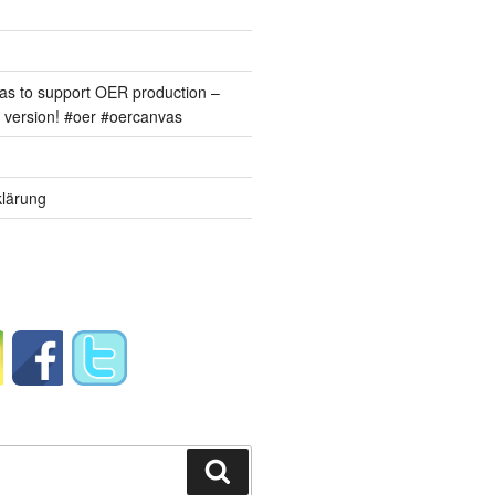
s to support OER production –
version! #oer #oercanvas
lärung
Suchen