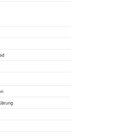
ed
en
lärung