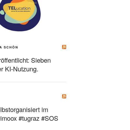
A SCHÖN
ffentlicht: Sieben
r KI-Nutzung.
bstorganisiert im
#imoox #tugraz #SOS