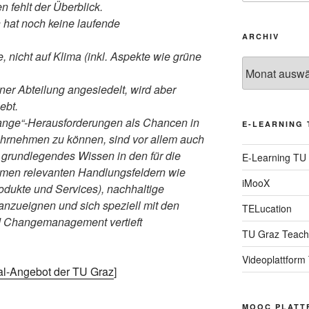
n fehlt der Überblick.
 hat noch keine laufende
ARCHIV
, nicht auf Klima (inkl. Aspekte wie grüne
Archiv
iner Abteilung angesiedelt, wird aber
ebt.
nge“-Herausforderungen als Chancen in
E-LEARNING 
hrnehmen zu können, sind vor allem auch
, grundlegendes Wissen in den für die
E-Learning TU
men relevanten Handlungsfeldern wie
iMooX
odukte und Services), nachhaltige
 anzueignen und sich speziell mit den
TELucation
nd Changemanagement vertieft
TU Graz Teach
Videoplattform
ial-Angebot der TU Graz
]
MOOC PLATT