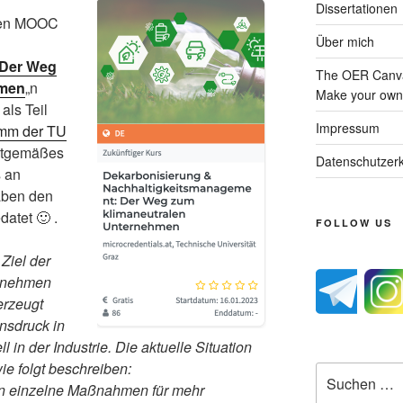
Dissertationen
 den MOOC
Über mich
 Der Weg
The OER Canva
hmen
„n
Make your own 
als Teil
Impressum
amm der TU
eitgemäßes
Datenschutzerk
 an
aben den
atet 🙂 .
FOLLOW US
Ziel der
ernehmen
erzeugt
nsdruck in
 in der Industrie. Die aktuelle Situation
ie folgt beschreiben:
Suche
n einzelne Maßnahmen für mehr
nach: