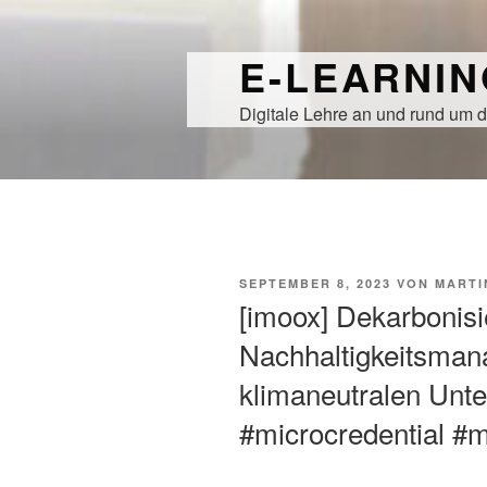
Zum
Inhalt
E-LEARNI
springen
Digitale Lehre an und rund um d
VERÖFFENTLICHT
SEPTEMBER 8, 2023
VON
MARTI
AM
[imoox] Dekarbonis
Nachhaltigkeitsma
klimaneutralen Unt
#microcredential #