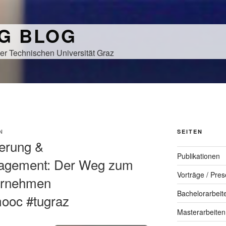
NG BLOG
er Technischen Universität Graz
N
SEITEN
ierung &
Publikationen
nagement: Der Weg zum
Vorträge / Pres
ernehmen
Bachelorarbeit
mooc #tugraz
Masterarbeiten