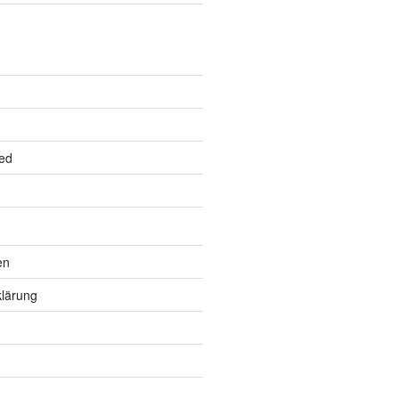
ed
en
lärung