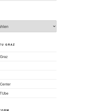
TU GRAZ
 Graz
Center
 TUbe
FORM