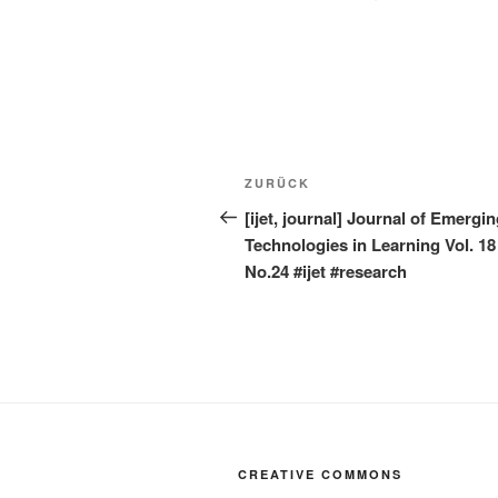
Beitragsnavigation
Vorheriger
ZURÜCK
Beitrag
[ijet, journal] Journal of Emergi
Technologies in Learning Vol. 18 
No.24 #ijet #research
CREATIVE COMMONS