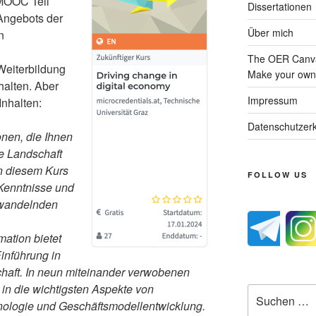
 MOOC Teil
Dissertationen
-Angebots der
Über mich
n
The OER Canva
Weiterbildung
Make your own 
alten. Aber
Impressum
nhalten:
Datenschutzerk
onen, die Ihnen
e Landschaft
In diesem Kurs
FOLLOW US
Kenntnisse und
h wandelnden
mation bietet
Einführung in
schaft. In neun miteinander verwobenen
 in die wichtigsten Aspekte von
Suche
nologie und Geschäftsmodellentwicklung.
nach: