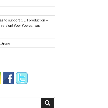
s to support OER production –
version! #oer #oercanvas
lärung
Suchen