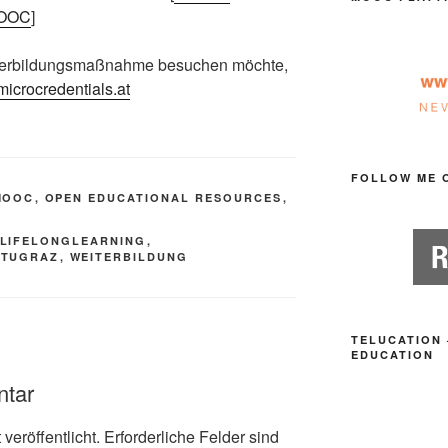
MOOC
]
terbildungsmaßnahme besuchen möchte,
microcredentials.at
FOLLOW ME 
MOOC
,
OPEN EDUCATIONAL RESOURCES
,
LIFELONGLEARNING
,
,
TUGRAZ
,
WEITERBILDUNG
TELUCATION 
EDUCATION
ntar
veröffentlicht.
Erforderliche Felder sind