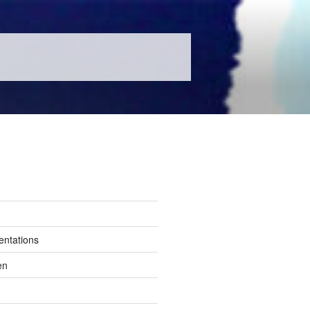
entations
en