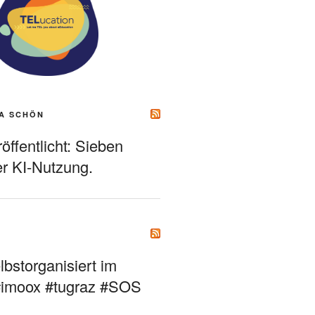
A SCHÖN
ffentlicht: Sieben
r KI-Nutzung.
bstorganisiert im
#imoox #tugraz #SOS