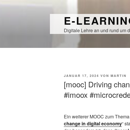
Zum
Inhalt
E-LEARNI
springen
Digitale Lehre an und rund um d
VERÖFFENTLICHT
JANUAR 17, 2024
VON
MARTIN
AM
[mooc] Driving chan
#imoox #microcrede
Ein weiterer MOOC zum Thema 
change in digital economy
“ st