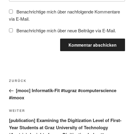
Benachrichtige mich über nachfolgende Kommentare
via E-Mail.
Benachrichtige mich über neue Beiträge via E-Mail.
Beitragsnavigation
Vorheriger
ZURÜCK
Beitrag
[mooc] Informatik-Fit #tugraz #computerscience
#imoox
Nächster
WEITER
Beitrag
[publication] Examining the Digitization Level of First-
Year Students at Graz University of Technology