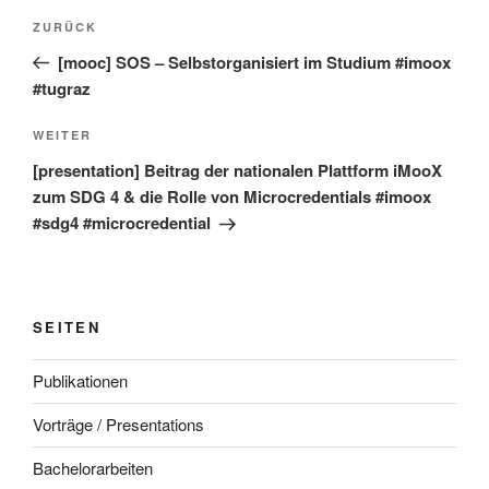
Beitragsnavigation
Vorheriger
ZURÜCK
Beitrag
[mooc] SOS – Selbstorganisiert im Studium #imoox
#tugraz
Nächster
WEITER
Beitrag
[presentation] Beitrag der nationalen Plattform iMooX
zum SDG 4 & die Rolle von Microcredentials #imoox
#sdg4 #microcredential
SEITEN
Publikationen
Vorträge / Presentations
Bachelorarbeiten