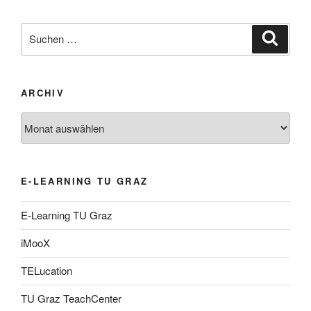
Suche
Suche
nach:
ARCHIV
Archiv
E-LEARNING TU GRAZ
E-Learning TU Graz
iMooX
TELucation
TU Graz TeachCenter