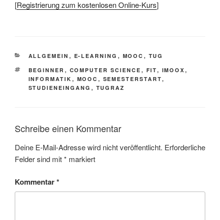
[
Registrierung zum kostenlosen Online-Kurs
]
KATEGORIEN
ALLGEMEIN
,
E-LEARNING
,
MOOC
,
TUG
SCHLAGWÖRTER
BEGINNER
,
COMPUTER SCIENCE
,
FIT
,
IMOOX
,
INFORMATIK
,
MOOC
,
SEMESTERSTART
,
STUDIENEINGANG
,
TUGRAZ
Schreibe einen Kommentar
Deine E-Mail-Adresse wird nicht veröffentlicht.
Erforderliche
Felder sind mit
*
markiert
Kommentar
*