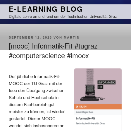
Zum
E-LEARNING BLOG
Inhalt
Digitale Lehre an und rund um der Technischen Universität Graz
springen
VERÖFFENTLICHT
SEPTEMBER 12, 2023
VON
MARTIN
AM
[mooc] Informatik-Fit #tugraz
#computerscience #imoox
Der jährliche
Informatik-Fit-
MOOC
der TU Graz mit der
Idee den Übergang zwischen
Schule und Hochschule in
diesem Fachbereich gut
meister zu können, ist wieder
gestartet. Dieser MOOC
wendet sich insbesondere an