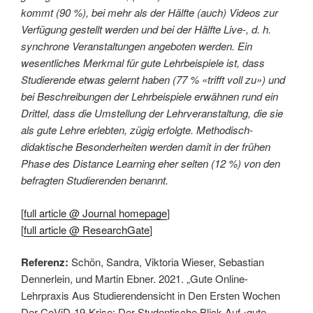
kommt (90 %), bei mehr als der Hälfte (auch) Videos zur
Verfügung gestellt werden und bei der Hälfte Live-, d. h.
synchrone Veranstaltungen angeboten werden. Ein
wesentliches Merkmal für gute Lehrbeispiele ist, dass
Studierende etwas gelernt haben (77 % «trifft voll zu») und
bei Beschreibungen der Lehrbeispiele erwähnen rund ein
Drittel, dass die Umstellung der Lehrveranstaltung, die sie
als gute Lehre erlebten, zügig erfolgte. Methodisch-
didaktische Besonderheiten werden damit in der frühen
Phase des Distance Learning eher selten (12 %) von den
befragten Studierenden benannt.
[
full article @ Journal homepage
]
[
full article @ ResearchGate
]
Referenz:
Schön, Sandra, Viktoria Wieser, Sebastian
Dennerlein, und Martin Ebner. 2021. „Gute Online-
Lehrpraxis Aus Studierendensicht in Den Ersten Wochen
Der CoViD-19-Krise: Der Studentische Blick Auf ‹gute