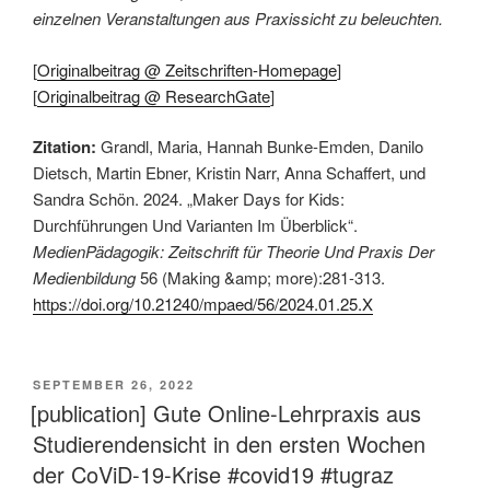
einzelnen Veranstaltungen aus Praxissicht zu beleuchten.
[
Originalbeitrag @ Zeitschriften-Homepage
]
[
Originalbeitrag @ ResearchGate
]
Zitation:
Grandl, Maria, Hannah Bunke-Emden, Danilo
Dietsch, Martin Ebner, Kristin Narr, Anna Schaffert, und
Sandra Schön. 2024. „Maker Days for Kids:
Durchführungen Und Varianten Im Überblick“.
MedienPädagogik: Zeitschrift für Theorie Und Praxis Der
Medienbildung
56 (Making &amp; more):281-313.
https://doi.org/10.21240/mpaed/56/2024.01.25.X
VERÖFFENTLICHT
SEPTEMBER 26, 2022
AM
[publication] Gute Online-Lehrpraxis aus
Studierendensicht in den ersten Wochen
der CoViD-19-Krise #covid19 #tugraz