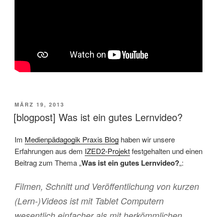
VERÖFFENTLICHT
MÄRZ 19, 2013
AM
[blogpost] Was ist ein gutes Lernvideo?
Im
Medienpädagogik Praxis Blog
haben wir unsere
Erfahrungen aus dem
IZED2-Projekt
festgehalten und einen
Beitrag zum Thema „
Was ist ein gutes Lernvideo?
„:
Filmen, Schnitt und Veröffentlichung von kurzen
(Lern-)Videos ist mit Tablet Computern
wesentlich einfacher als mit herkömmlichen