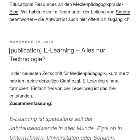
Educational Resources an den
Medienpädagogikpraxis-
Blog
. Wir haben dies im Team unter der Leitung von
Sandra
beantwortet – die Antwort ist auch
hier öffentlich zugänglich
.
VERÖFFENTLICHT
NOVEMBER 12, 2013
AM
[publication] E-Learning – Alles nur
Technologie?
In der neuesten Zeitschrift für Medienpädagogik, kurz
merz
,
hab ich meine derzeitige Sicht bzgl. E-Learning einmal
formuliert. Einfach frei von der Leber weg ist das
hier
entstanden.
Zusammenfassung:
E-Learning ist spätestens seit der
Jahrtausendwende in aller Munde. Egal ob in
Unternehmen, Universitäten oder Schulen,