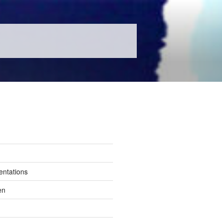
entations
en