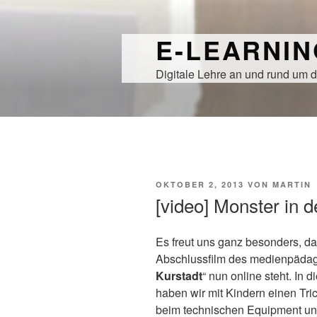
Zum
Inhalt
E-LEARNI
springen
Digitale Lehre an und rund um d
VERÖFFENTLICHT
OKTOBER 2, 2013
VON
MARTIN
AM
[video] Monster in d
Es freut uns ganz besonders, d
Abschlussfilm des medienpädag
Kurstadt
“ nun online steht. In
haben wir mit Kindern einen Tric
beim technischen Equipment unt