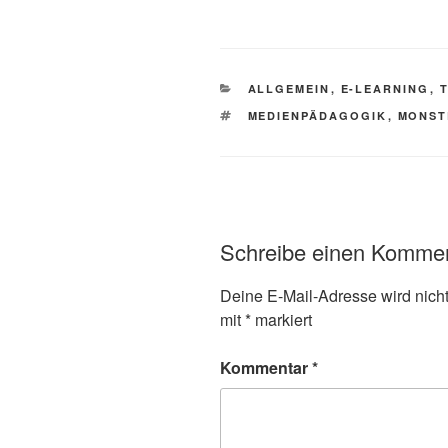
KATEGORIEN
ALLGEMEIN
,
E-LEARNING
,
SCHLAGWÖRTER
MEDIENPÄDAGOGIK
,
MONST
Schreibe einen Komme
Deine E-Mail-Adresse wird nicht 
mit
*
markiert
Kommentar
*