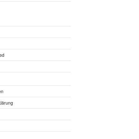
ed
en
lärung