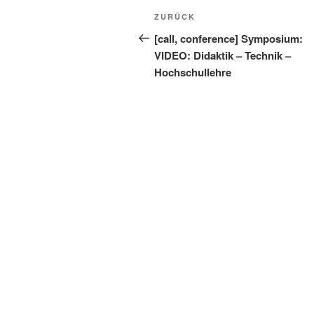
Beitragsnavigation
Vorheriger
ZURÜCK
Beitrag
[call, conference] Symposium:
VIDEO: Didaktik – Technik –
Hochschullehre