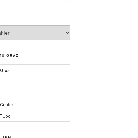
TU GRAZ
 Graz
Center
 TUbe
FORM