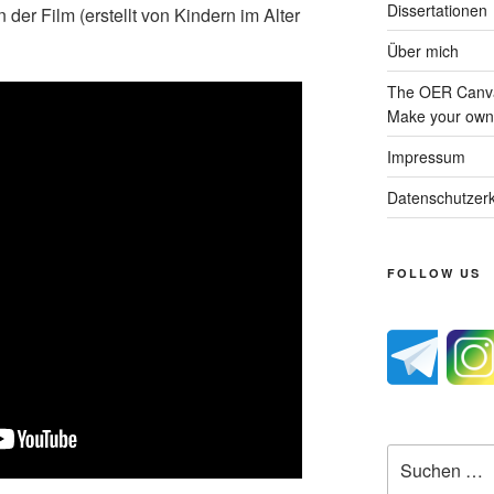
Dissertationen
n der Film (erstellt von Kindern im Alter
Über mich
The OER Canva
Make your own 
Impressum
Datenschutzerk
FOLLOW US
Suche
nach: