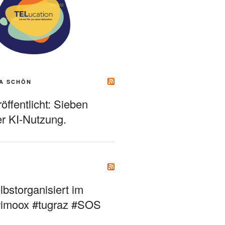
A SCHÖN
ffentlicht: Sieben
r KI-Nutzung.
bstorganisiert im
#imoox #tugraz #SOS