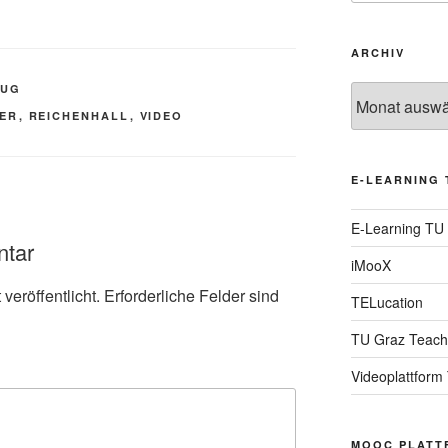
ARCHIV
TUG
Archiv
ER
,
REICHENHALL
,
VIDEO
E-LEARNING 
E-Learning TU
ntar
iMooX
veröffentlicht.
Erforderliche Felder sind
TELucation
TU Graz Teach
Videoplattform
MOOC PLATT