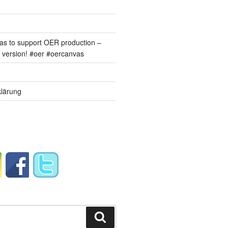
s to support OER production –
version! #oer #oercanvas
lärung
Suchen