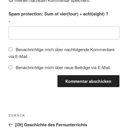
für meinen nächsten Kommentar speichern.
Spam protection: Sum of vier(four) + acht(eight) ?
*
Benachrichtige mich über nachfolgende Kommentare
via E-Mail.
Benachrichtige mich über neue Beiträge via E-Mail.
Beitragsnavigation
Vorheriger
ZURÜCK
Beitrag
[l3t] Geschichte des Fernunterrichts