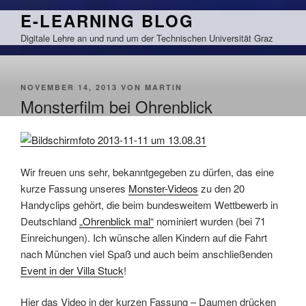
Zum
E-LEARNING BLOG
Inhalt
Digitale Lehre an und rund um der Technischen Universität Graz
springen
VERÖFFENTLICHT
NOVEMBER 14, 2013
VON
MARTIN
AM
Monsterfilm bei Ohrenblick
Wir freuen uns sehr, bekanntgegeben zu dürfen, das eine
kurze Fassung unseres
Monster-Videos
zu den 20
Handyclips gehört, die beim bundesweitem Wettbewerb in
Deutschland
„Ohrenblick mal“
nominiert wurden (bei 71
Einreichungen). Ich wünsche allen Kindern auf die Fahrt
nach München viel Spaß und auch beim anschließenden
Event in der Villa
Stuck
!
Hier das Video in der kurzen Fassung – Daumen drücken