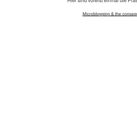
Hier sind vorerst einmal die Prä
Microblogging & the conse