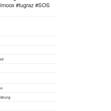
#imoox #tugraz #SOS
ed
en
lärung