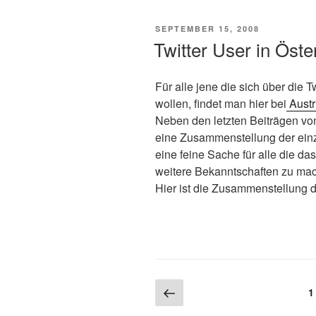
VERÖFFENTLICHT
SEPTEMBER 15, 2008
AM
Twitter User in Öste
Für alle jene die sich über die T
wollen, findet man hier bei
Austr
Neben den letzten Beiträgen von
eine Zusammenstellung der einz
eine feine Sache für alle die 
weitere Bekanntschaften zu ma
Hier ist die Zusammenstellung d
Beitragsnavigation
Vorherige
S
1
Seite