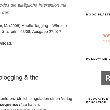
des die alltägliche Interaktion mit
erden.
MOOC PLATT
, M. (2008) Mobile Tagging – Wird die
Graz print, 03/08, Ausgabe 27, S-7
nload
.
FOLLOW ME 
blogging & the
Konferenz
bin ich eingeladen einen Vortag
TELUCATION 
EDUCATION
nsequences
“ zu halten.