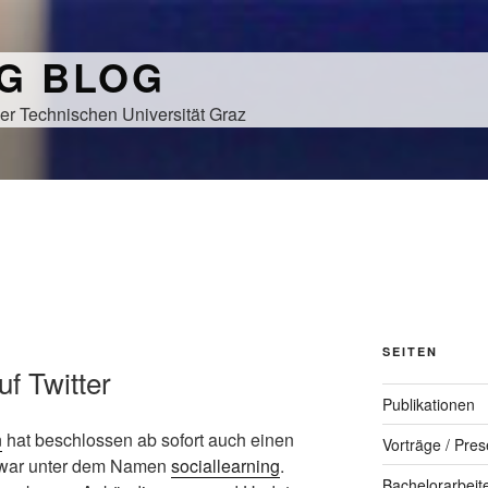
NG BLOG
er Technischen Universität Graz
SEITEN
f Twitter
Publikationen
n
hat beschlossen ab sofort auch einen
Vorträge / Pres
zwar unter dem Namen
sociallearning
.
Bachelorarbeit