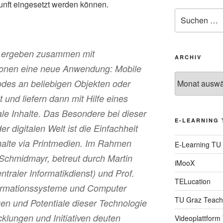
unft eingesetzt werden können.
Suche
nach:
 ergeben zusammen mit
ARCHIV
fonen eine neue Anwendung: Mobile
Archiv
des an beliebigen Objekten oder
 und liefern dann mit Hilfe eines
tale Inhalte. Das Besondere bei dieser
E-LEARNING 
r digitalen Welt ist die Einfachheit
nhalte via Printmedien. Im Rahmen
E-Learning TU
 Schmidmayr, betreut durch Martin
iMooX
traler Informatikdienst) und Prof.
TELucation
nformationssysteme und Computer
TU Graz Teach
 und Potentiale dieser Technologie
cklungen und Initiativen deuten
Videoplattform