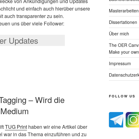
Zwecke von Ankündigungen und Updates
schlicht und einfach auch hierüber unsere
Masterarbeiten
it auch transparenter zu sein.
Dissertationen
reuen uns über viele Follower:
Über mich
ter Updates
The OER Canva
Make your own 
Impressum
Datenschutzerk
 Tagging – Wird die
FOLLOW US
e Medium
ift
TUG Print
haben wir eine Artikel über
l war in das Thema einzuführen und zu