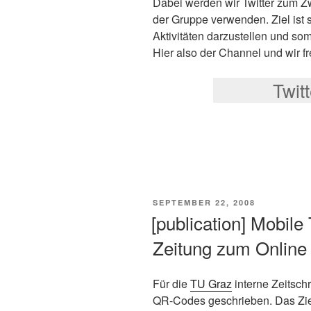
Dabei werden wir Twitter zum 
der Gruppe verwenden. Ziel ist 
Aktivitäten darzustellen und som
Hier also der Channel und wir f
Twit
VERÖFFENTLICHT
SEPTEMBER 22, 2008
AM
[publication] Mobile
Zeitung zum Onlin
Für die
TU Graz
interne Zeitschr
QR-Codes geschrieben. Das Zie