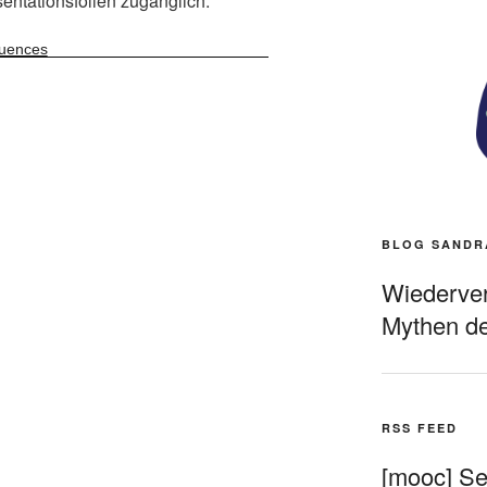
sentationsfolien zugänglich:
quences
BLOG SANDR
Wiederverö
Mythen de
RSS FEED
[mooc] Sel