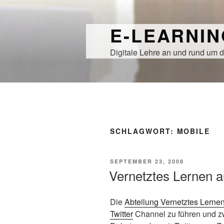
Zum
Inhalt
E-LEARNI
springen
Digitale Lehre an und rund um d
SCHLAGWORT:
MOBILE
VERÖFFENTLICHT
SEPTEMBER 23, 2008
AM
Vernetztes Lernen au
Die
Abteilung Vernetztes Lerne
Twitter
Channel zu führen und 