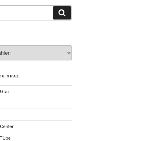
Suchen
TU GRAZ
 Graz
Center
 TUbe