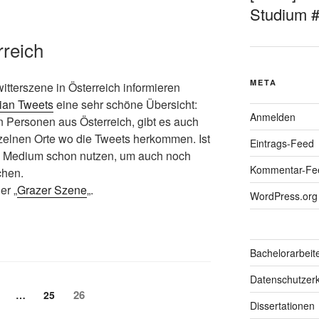
Studium 
rreich
META
witterszene in Österreich informieren
ian Tweets
eine sehr schöne Übersicht:
Anmelden
 Personen aus Österreich, gibt es auch
elnen Orte wo die Tweets herkommen. Ist
Eintrags-Feed
das Medium schon nutzen, um auch noch
Kommentar-Fe
chen.
er „
Grazer Szene
„.
WordPress.org
Bachelorarbeit
Datenschutzerk
Seite
eite
Seite
26
…
25
Dissertationen