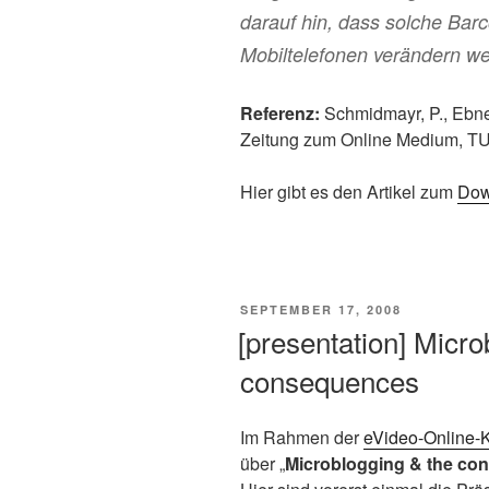
darauf hin, dass solche Barco
Mobiltelefonen verändern w
Referenz:
Schmidmayr, P., Ebner
Zeitung zum Online Medium, TU 
Hier gibt es den Artikel zum
Dow
VERÖFFENTLICHT
SEPTEMBER 17, 2008
AM
[presentation] Micro
consequences
Im Rahmen der
eVideo-Online-
über „
Microblogging & the co