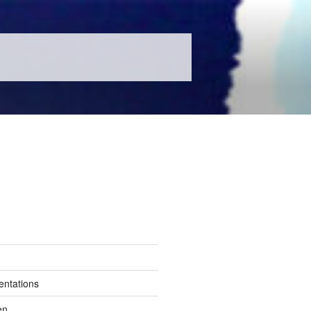
entations
en