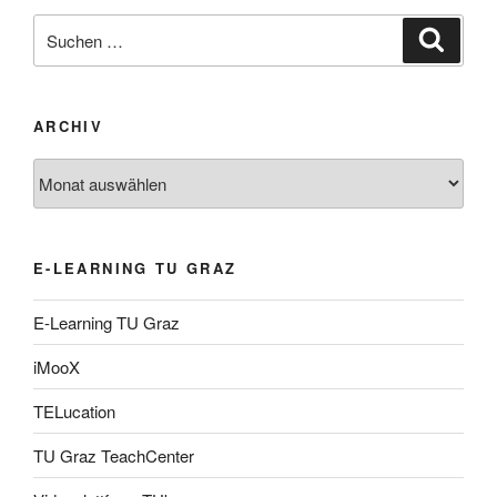
Suche
Suche
nach:
ARCHIV
Archiv
E-LEARNING TU GRAZ
E-Learning TU Graz
iMooX
TELucation
TU Graz TeachCenter