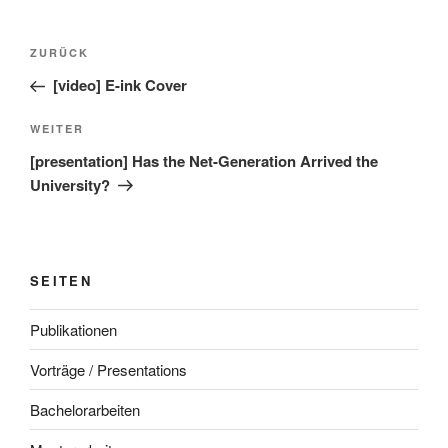
Beitragsnavigation
Vorheriger
ZURÜCK
Beitrag
[video] E-ink Cover
Nächster
WEITER
Beitrag
[presentation] Has the Net-Generation Arrived the
University?
SEITEN
Publikationen
Vorträge / Presentations
Bachelorarbeiten