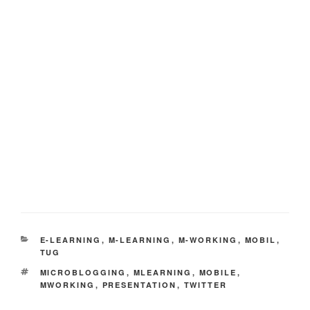
KATEGORIEN
E-LEARNING
,
M-LEARNING
,
M-WORKING
,
MOBIL
,
TUG
SCHLAGWÖRTER
MICROBLOGGING
,
MLEARNING
,
MOBILE
,
MWORKING
,
PRESENTATION
,
TWITTER