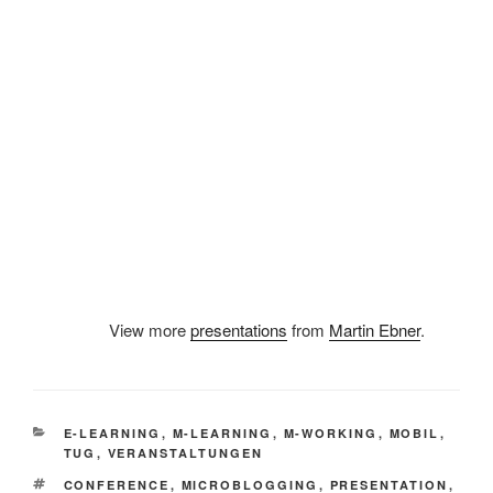
View more
presentations
from
Martin Ebner
.
KATEGORIEN
E-LEARNING
,
M-LEARNING
,
M-WORKING
,
MOBIL
,
TUG
,
VERANSTALTUNGEN
SCHLAGWÖRTER
CONFERENCE
,
MICROBLOGGING
,
PRESENTATION
,